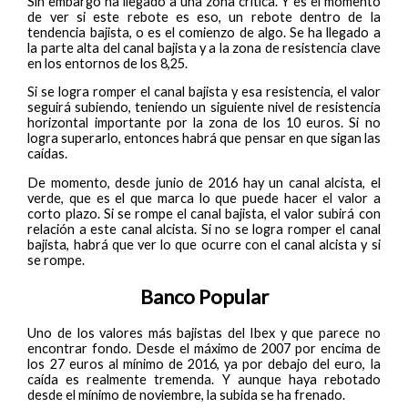
Sin embargo ha llegado a una zona crítica. Y es el momento
de ver si este rebote es eso, un rebote dentro de la
tendencia bajista, o es el comienzo de algo. Se ha llegado a
la parte alta del canal bajista y a la zona de resistencia clave
en los entornos de los 8,25.
Si se logra romper el canal bajista y esa resistencia, el valor
seguirá subiendo, teniendo un siguiente nivel de resistencia
horizontal importante por la zona de los 10 euros. Si no
logra superarlo, entonces habrá que pensar en que sigan las
caídas.
De momento, desde junio de 2016 hay un canal alcista, el
verde, que es el que marca lo que puede hacer el valor a
corto plazo. Si se rompe el canal bajista, el valor subirá con
relación a este canal alcista. Si no se logra romper el canal
bajista, habrá que ver lo que ocurre con el canal alcista y si
se rompe.
Banco Popular
Uno de los valores más bajistas del Ibex y que parece no
encontrar fondo. Desde el máximo de 2007 por encima de
los 27 euros al mínimo de 2016, ya por debajo del euro, la
caída es realmente tremenda. Y aunque haya rebotado
desde el mínimo de noviembre, la subida se ha frenado.