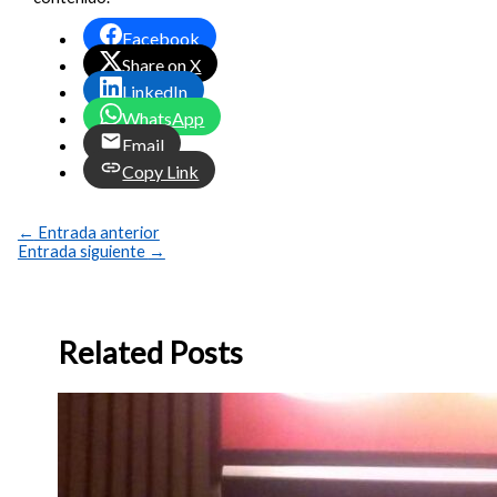
Facebook
Share on X
LinkedIn
WhatsApp
Email
Copy Link
←
Entrada anterior
Entrada siguiente
→
Related Posts