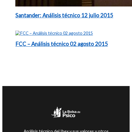
Santander: Análisis técnico 12 julio 2015
FCC – Análisis técnico 02 agosto 2015
Análisis técnico del Ibex y sus valores y otros