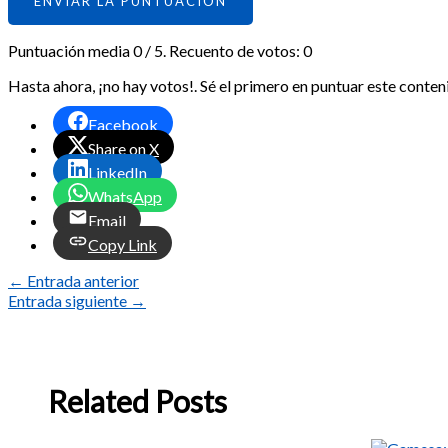
ENVIAR LA PUNTUACIÓN
Puntuación media
0
/ 5. Recuento de votos:
0
Hasta ahora, ¡no hay votos!. Sé el primero en puntuar este conten
Facebook
Share on X
LinkedIn
WhatsApp
Email
Copy Link
←
Entrada anterior
Entrada siguiente
→
Related Posts