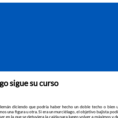
ago sigue su curso
alemán diciendo que podría haber hecho un doble techo o bien 
os una figura u otra. Si era un murciélago, el objetivo bajista pod
 en la que se detuviera la caída para luego volver a máximos y d