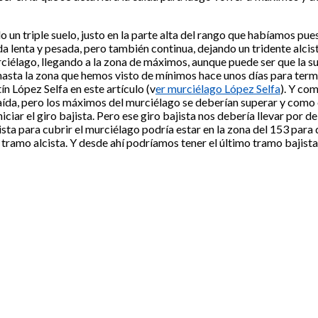
o un triple suelo, justo en la parte alta del rango que habíamos pu
 lenta y pesada, pero también continua, dejando un tridente alcis
urciélago, llegando a la zona de máximos, aunque puede ser que la s
asta la zona que hemos visto de mínimos hace unos días para termin
 López Selfa en este artículo (v
er murciélago López Selfa
). Y com
aída, pero los máximos del murciélago se deberían superar y como
ciar el giro bajista. Pero ese giro bajista nos debería llevar por 
lcista para cubrir el murciélago podría estar en la zona del 153 par
 tramo alcista. Y desde ahí podríamos tener el último tramo bajista