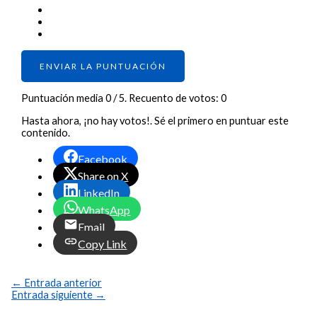
ENVIAR LA PUNTUACIÓN
Puntuación media
0
/ 5. Recuento de votos:
0
Hasta ahora, ¡no hay votos!. Sé el primero en puntuar este
contenido.
Facebook
Share on X
LinkedIn
WhatsApp
Email
Copy Link
←
Entrada anterior
Entrada siguiente
→