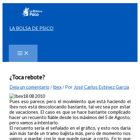
Ir
al
contenido
LA BOLSA DE PSICO
Buscar
¿Toca rebote?
Deja un comentario
/
Ibex
/ Por
José Carlos Estévez García
Pues eso parece, pero el movimiento que está haciendo el
Ibex nos está descolocando bastante, tal vez sea por estar
de vacaciones. El caso es que se hace bastante complicado
hacer un recuento fiable desde los máximos del 5 de Agosto,
pero vamos a intentarlo.
El recuento sería el señalado en el gráfico, y esto nos daría
aún más tarde un tramo bajista más, pero de momento nos
vamos a quedar con lo que puede pasar a corto. En lo que