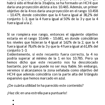
habrá sido el final de la 3 bajista, se ha formado un HCHi que
daría una proyección alcista a los 10.465. Además, un primer
objetivo de la 4 nos daría una proyección en el rango 10.458
– 10.479, donde coinciden que la 4 fuera igual al 38,2% del
conjunto 1-3, que la 4 fuera igual al 50% de la 3 y que la 4
fuera igual a la 2.
Si se rompiera ese rango, entonces el siguiente objetivo
estaría en el rango 10.646 – 10.681, en donde coincidirían
los niveles que hicieran la 4 igual al 162% de la 2, que la 4
fuera igual al 78,6% de la 3 y que la 4 fuera igual al 61,8% del
conjunto 1-3.
Evidentemente, si este recuento fuera correcto, la 4 no
podría superar al mínimo de la 1 en los 10.785. Pero ya
hemos dicho que este recuento nos ha descolocado
bastante, por lo que puede no ser muy fiable. Sin embargo,
veremos si alcanzamos la zona señalada como objetivo del
HCHi que además coincidiría con la parte alta del triángulo
expansivo que hemos marcado en azul.
¿De cuánta utilidad te ha parecido este contenido?
¡Haz clic en una estrella para puntuarlo!