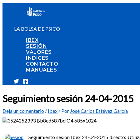
Ir
al
contenido
LA BOLSA DE PSICO
IBEX
SESIÓN
VALORES
INDICES
CONTACTO
MANUALES
Seguimiento sesión 24-04-2015
Deja un comentario
/
Ibex
/ Por
José Carlos Estévez García
Seguimiento sesión Ibex 24-04-2015 directo: Utiliza