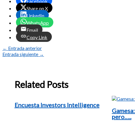
Facebook
Share on X
LinkedIn
WhatsApp
Email
Copy Link
←
Entrada anterior
Entrada siguiente
→
Related Posts
Encuesta Investors Intelligence
Gamesa:
pero…..