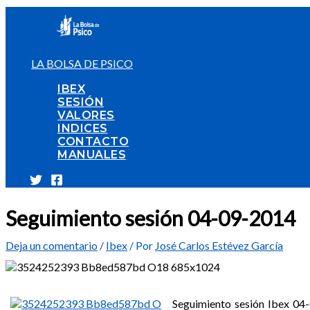
Ir
al
contenido
LA BOLSA DE PSICO
IBEX
SESIÓN
VALORES
INDICES
CONTACTO
MANUALES
Seguimiento sesión 04-09-2014
Deja un comentario
/
Ibex
/ Por
José Carlos Estévez García
Seguimiento sesión Ibex 04-