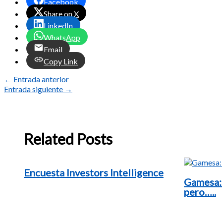
Facebook
Share on X
LinkedIn
WhatsApp
Email
Copy Link
←
Entrada anterior
Entrada siguiente
→
Related Posts
Encuesta Investors Intelligence
Gamesa:
pero…..