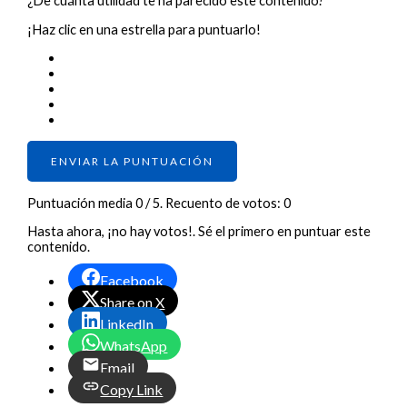
¿De cuánta utilidad te ha parecido este contenido?
¡Haz clic en una estrella para puntuarlo!
ENVIAR LA PUNTUACIÓN
Puntuación media
0
/ 5. Recuento de votos:
0
Hasta ahora, ¡no hay votos!. Sé el primero en puntuar este
contenido.
Facebook
Share on X
LinkedIn
WhatsApp
Email
Copy Link