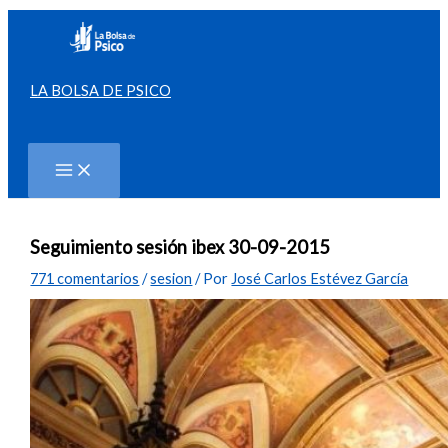
Ir
al
contenido
LA BOLSA DE PSICO
Buscar
Seguimiento sesión ibex 30-09-2015
771 comentarios
/
sesion
/ Por
José Carlos Estévez García