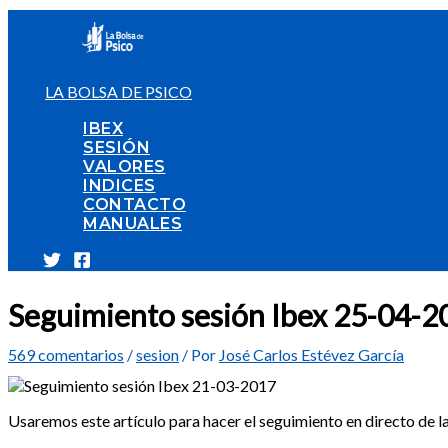
Ir
al
contenido
LA BOLSA DE PSICO
IBEX
SESIÓN
VALORES
INDICES
CONTACTO
MANUALES
Seguimiento sesión Ibex 25-04-2
569 comentarios
/
sesion
/ Por
José Carlos Estévez García
Usaremos este artículo para hacer el seguimiento en directo de la