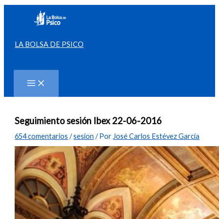
Ir
al
contenido
LA BOLSA DE PSICO
Buscar
Seguimiento sesión Ibex 22-06-2016
654 comentarios
/
sesion
/ Por
José Carlos Estévez García