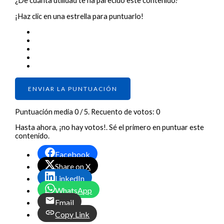
¿De cuánta utilidad te ha parecido este contenido?
¡Haz clic en una estrella para puntuarlo!
ENVIAR LA PUNTUACIÓN
Puntuación media
0
/ 5. Recuento de votos:
0
Hasta ahora, ¡no hay votos!. Sé el primero en puntuar este
contenido.
Facebook
Share on X
LinkedIn
WhatsApp
Email
Copy Link