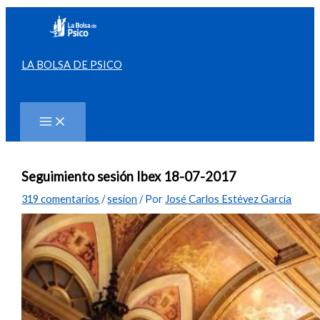
Ir
al
contenido
LA BOLSA DE PSICO
Buscar
Seguimiento sesión Ibex 18-07-2017
319 comentarios
/
sesion
/ Por
José Carlos Estévez García