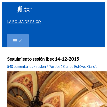
Ir
al
contenido
LA BOLSA DE PSICO
Buscar
Seguimiento sesión Ibex 14-12-2015
540 comentarios
/
sesion
/ Por
José Carlos Estévez García