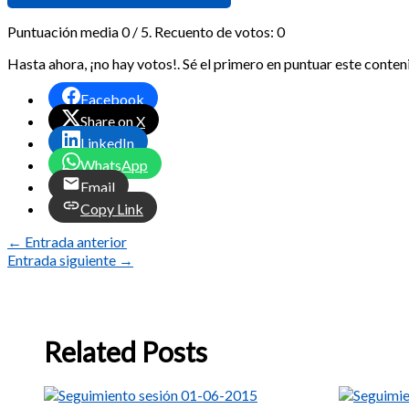
Puntuación media
0
/ 5. Recuento de votos:
0
Hasta ahora, ¡no hay votos!. Sé el primero en puntuar este conten
Facebook
Share on X
LinkedIn
WhatsApp
Email
Copy Link
←
Entrada anterior
Entrada siguiente
→
Related Posts