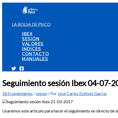
Ir
al
contenido
LA BOLSA DE PSICO
IBEX
SESIÓN
VALORES
INDICES
CONTACTO
MANUALES
Seguimiento sesión Ibex 04-07-2
183 comentarios
/
sesion
/ Por
José Carlos Estévez García
Usaremos este artículo para hacer el seguimiento en directo de la 