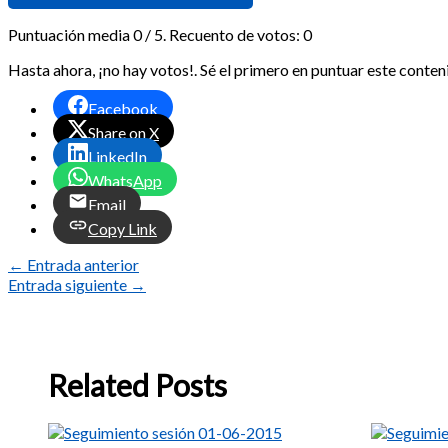
Puntuación media
0
/ 5. Recuento de votos:
0
Hasta ahora, ¡no hay votos!. Sé el primero en puntuar este conten
Facebook
Share on X
LinkedIn
WhatsApp
Email
Copy Link
←
Entrada anterior
Entrada siguiente
→
Related Posts