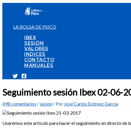
Ir
al
contenido
LA BOLSA DE PSICO
IBEX
SESIÓN
VALORES
INDICES
CONTACTO
MANUALES
Seguimiento sesión Ibex 02-06-2
498 comentarios
/
sesion
/ Por
José Carlos Estévez García
Usaremos este artículo para hacer el seguimiento en directo de la