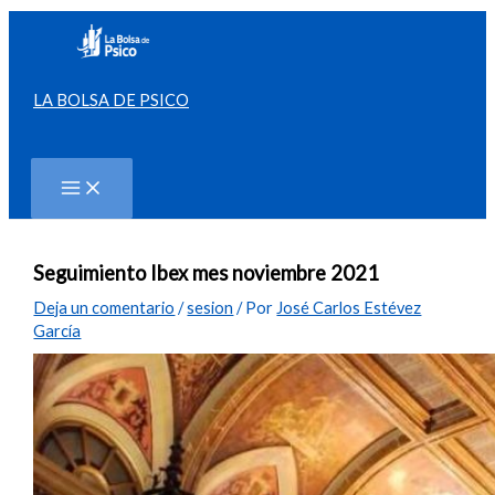
Ir
al
contenido
LA BOLSA DE PSICO
Buscar
Seguimiento Ibex mes noviembre 2021
Deja un comentario
/
sesion
/ Por
José Carlos Estévez
García