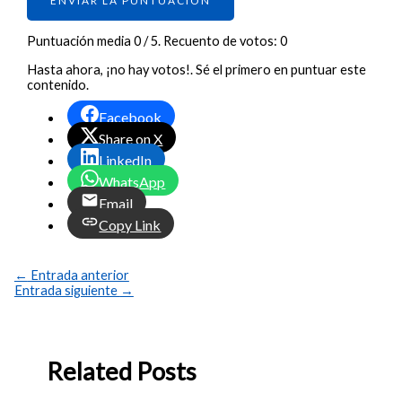
ENVIAR LA PUNTUACIÓN
Puntuación media
0
/ 5. Recuento de votos:
0
Hasta ahora, ¡no hay votos!. Sé el primero en puntuar este
contenido.
Facebook
Share on X
LinkedIn
WhatsApp
Email
Copy Link
←
Entrada anterior
Entrada siguiente
→
Related Posts