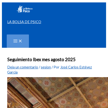
Ir
al
contenido
LA BOLSA DE PSICO
Buscar
Seguimiento Ibex mes agosto 2025
Deja un comentario
/
sesion
/ Por
José Carlos Estévez
García