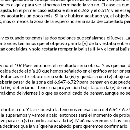
e es el quiz para ver si hemos terminado la v o no. El caso es que
jista. En el primer caso estaba entre el 6.262 y el 6.519, y en el s
s acotarlos un poco más. Si la v hubiera acabado ya, el objeti
40, más o menos la zona de la iv, pero no sería nada descabellado pe
v es cuando tenemos las dos opciones que señalamos el jueves. La 
tonces teníamos que el objetivo para la [v] de la v estaba entre e
án concluidas, y solo restaría romper la bajista ii-iv y el canal baji
y no el 10? Pues entonces el resultado sería otro… Y es que aún
a desde el día 10 que hemos señalado en el gráfico anterior sería s
). Entonces este rebote sería solo la (iv) y quedaría una (v) abajo
ebería pasar de la zona del 6.647-6.729 para pensar en que puede 
 la (iv) deberíamos tener una proyección bajista para la (v) de en
el máximo del viernes (lo que es complicado de pensar, aunque no ser
ebotar o no. Y la respuesta la tenemos en esa zona del 6.647-6.7
no la superamos y vamos abajo, entonces será el momento de prob
bjetivo para esa (v) cuando acabara la (iv). Mañana veremos si hay co
a decirnos que la v sí que ha acabado, pero queremos confirmarlo.