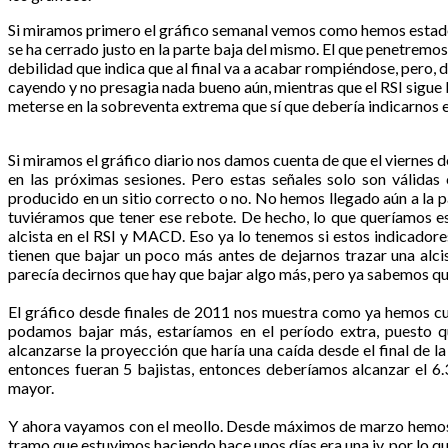
Si miramos primero el gráfico semanal vemos como hemos estado e
se ha cerrado justo en la parte baja del mismo. El que penetremos 
debilidad que indica que al final va a acabar rompiéndose, pero
cayendo y no presagia nada bueno aún, mientras que el RSI sigue
meterse en la sobreventa extrema que sí que debería indicarnos 
Si miramos el gráfico diario nos damos cuenta de que el viernes 
en las próximas sesiones. Pero estas señales solo son válidas
producido en un sitio correcto o no. No hemos llegado aún a la p
tuviéramos que tener ese rebote. De hecho, lo que queríamos e
alcista en el RSI y MACD. Eso ya lo tenemos si estos indicadores
tienen que bajar un poco más antes de dejarnos trazar una alcis
parecía decirnos que hay que bajar algo más, pero ya sabemos que 
El gráfico desde finales de 2011 nos muestra como ya hemos cum
podamos bajar más, estaríamos en el período extra, puesto qu
alcanzarse la proyección que haría una caída desde el final de la 
entonces fueran 5 bajistas, entonces deberíamos alcanzar el 6
mayor.
Y ahora vayamos con el meollo. Desde máximos de marzo hemos dic
tramo que estuvimos haciendo hace unos días era una iv, por lo q