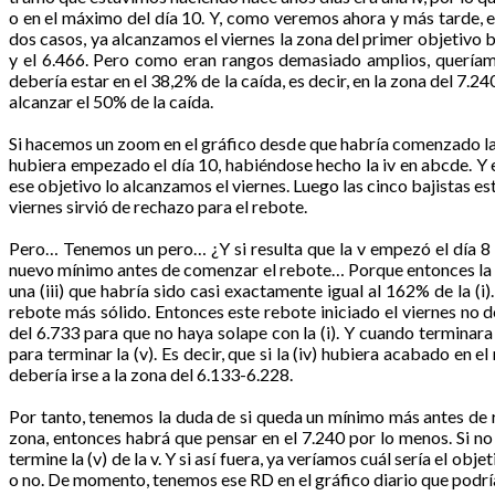
o en el máximo del día 10. Y, como veremos ahora y más tarde, es
dos casos, ya alcanzamos el viernes la zona del primer objetivo ba
y el 6.466. Pero como eran rangos demasiado amplios, queríamo
debería estar en el 38,2% de la caída, es decir, en la zona del 7.2
alcanzar el 50% de la caída.
Si hacemos un zoom en el gráfico desde que habría comenzado la 
hubiera empezado el día 10, habiéndose hecho la iv en abcde. Y en
ese objetivo lo alcanzamos el viernes. Luego las cinco bajistas est
viernes sirvió de rechazo para el rebote.
Pero… Tenemos un pero… ¿Y si resulta que la v empezó el día 8 
nuevo mínimo antes de comenzar el rebote… Porque entonces la caíd
una (iii) que habría sido casi exactamente igual al 162% de la (i
rebote más sólido. Entonces este rebote iniciado el viernes no d
del 6.733 para que no haya solape con la (i). Y cuando terminara
para terminar la (v). Es decir, que si la (iv) hubiera acabado en 
debería irse a la zona del 6.133-6.228.
Por tanto, tenemos la duda de si queda un mínimo más antes de r
zona, entonces habrá que pensar en el 7.240 por lo menos. Si 
termine la (v) de la v. Y si así fuera, ya veríamos cuál sería el o
o no. De momento, tenemos ese RD en el gráfico diario que podrí