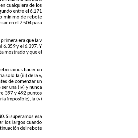
 en cualquiera de los
egundo entre el 6.171
vo mínimo de rebote
nsar en el 7.504 para
primera era que la v
l 6.359 y el 6.397. Y
sta mostrado y que el
 deberíamos hacer un
olo la (iii) de la v,
 antes de comenzar un
ser una (iv) y nunca
tre 397 y 492 puntos
ía imposible), la (v)
30. Si superamos esa
ar los largos cuando
ntinuación del rebote