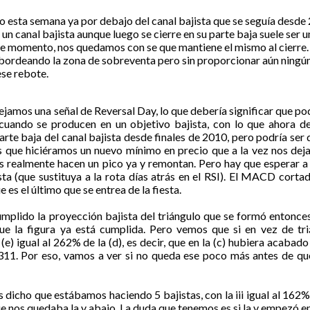
sta semana ya por debajo del canal bajista que se seguía desde 2
un canal bajista aunque luego se cierre en su parte baja suele ser u
, de momento, nos quedamos con se que mantiene el mismo al cierr
 bordeando la zona de sobreventa pero sin proporcionar aún ningún
ese rebote.
dejamos una señal de Reversal Day, lo que debería significar que p
 cuando se producen en un objetivo bajista, con lo que ahora d
arte baja del canal bajista desde finales de 2010, pero podría ser
s que hiciéramos un nuevo mínimo en precio que a la vez nos dej
 realmente hacen un pico ya y remontan. Pero hay que esperar a ve
ta (que sustituya a la rota días atrás en el RSI). El MACD cortad
es el último que se entrea de la fiesta.
plido la proyección bajista del triángulo que se formó entonces
e la figura ya está cumplida. Pero vemos que si en vez de tri
(e) igual al 262% de la (d), es decir, que en la (c) hubiera acabad
.311. Por eso, vamos a ver si no queda ese poco más antes de q
ho que estábamos haciendo 5 bajistas, con la iii igual al 162% d
ue nos quedaba la v abajo. La duda que tenemos es si la v empezó e