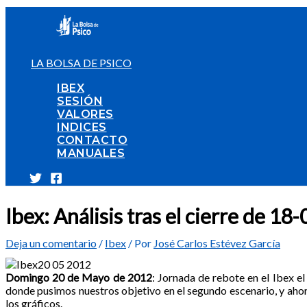
Ir
al
contenido
LA BOLSA DE PSICO
IBEX
SESIÓN
VALORES
INDICES
CONTACTO
MANUALES
Ibex: Análisis tras el cierre de 1
Deja un comentario
/
Ibex
/ Por
José Carlos Estévez García
Domingo 20 de Mayo de 2012
: Jornada de rebote en el Ibex el
donde pusimos nuestros objetivo en el segundo escenario, y ahor
los gráficos.