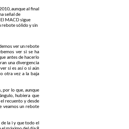
010, aunque al final
na señal de
e. El MACD sigue
 rebote sólido y sin
odemos ver un rebote
ebemos ver si se ha
 que antes de hacerlo
aran una divergencia
r si es así o si aún
o otra vez a la baja
, por lo que, aunque
ángulo, hubiera que
o el recuento y desde
ue veamos un rebote
e la i y que todo el
n el máximo del día 8