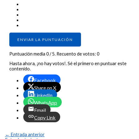
ENVIAR LA PUNTUACIÓN
Puntuación media
0
/ 5. Recuento de votos:
0
Hasta ahora, ¡no hay votos!. Sé el primero en puntuar este
contenido.
Facebook
Share on X
LinkedIn
WhatsApp
Email
Copy Link
←
Entrada anterior