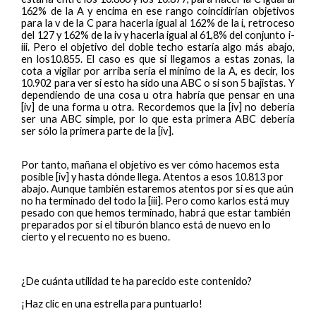
162% de la A y encima en ese rango coincidirían objetivos
para la v de la C para hacerla igual al 162% de la i, retroceso
del 127 y 162% de la iv y hacerla igual al 61,8% del conjunto i-
iii. Pero el objetivo del doble techo estaría algo más abajo,
en los10.855. El caso es que si llegamos a estas zonas, la
cota a vigilar por arriba sería el mínimo de la A, es decir, los
10.902 para ver si esto ha sido una ABC o si son 5 bajistas. Y
dependiendo de una cosa u otra habría que pensar en una
[iv] de una forma u otra. Recordemos que la [iv] no debería
ser una ABC simple, por lo que esta primera ABC debería
ser sólo la primera parte de la [iv].
Por tanto, mañana el objetivo es ver cómo hacemos esta
posible [iv] y hasta dónde llega. Atentos a esos 10.813 por
abajo. Aunque también estaremos atentos por si es que aún
no ha terminado del todo la [iii]. Pero como karlos está muy
pesado con que hemos terminado, habrá que estar también
preparados por si el tiburón blanco está de nuevo en lo
cierto y el recuento no es bueno.
¿De cuánta utilidad te ha parecido este contenido?
¡Haz clic en una estrella para puntuarlo!