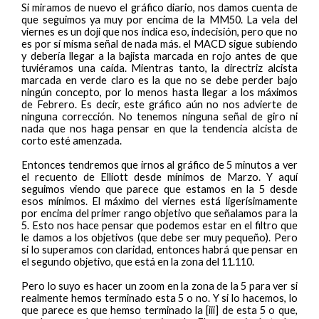
Si miramos de nuevo el gráfico diario, nos damos cuenta de
que seguimos ya muy por encima de la MM50. La vela del
viernes es un doji que nos indica eso, indecisión, pero que no
es por sí misma señal de nada más. el MACD sigue subiendo
y debería llegar a la bajista marcada en rojo antes de que
tuviéramos una caída. Mientras tanto, la directriz alcista
marcada en verde claro es la que no se debe perder bajo
ningún concepto, por lo menos hasta llegar a los máximos
de Febrero. Es decir, este gráfico aún no nos advierte de
ninguna corrección. No tenemos ninguna señal de giro ni
nada que nos haga pensar en que la tendencia alcista de
corto esté amenzada.
Entonces tendremos que irnos al gráfico de 5 minutos a ver
el recuento de Elliott desde mínimos de Marzo. Y aquí
seguimos viendo que parece que estamos en la 5 desde
esos mínimos. El máximo del viernes está ligerísimamente
por encima del primer rango objetivo que señalamos para la
5. Esto nos hace pensar que podemos estar en el filtro que
le damos a los objetivos (que debe ser muy pequeño). Pero
si lo superamos con claridad, entonces habrá que pensar en
el segundo objetivo, que está en la zona del 11.110.
Pero lo suyo es hacer un zoom en la zona de la 5 para ver si
realmente hemos terminado esta 5 o no. Y si lo hacemos, lo
que parece es que hemso terminado la [iii] de esta 5 o que,