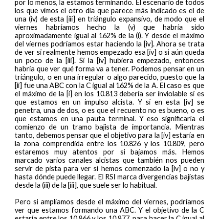
por lo menos, la estamos terminando. El escenario de todos
los que vimos el otro día que parece más indicado es el de
una (iv) de esta [iii] en triángulo expansivo, de modo que el
viernes habríamos hecho la (v) que habría sido
aproximadamente igual al 162% de la (i). Y desde el máximo
del viernes podríamos estar haciendo la [iv]. Ahora se trata
de ver si realmente hemos empezado esa [iv] o si aún queda
un poco de la [iii]. Si la [iv] hubiera empezado, entonces
habría que ver qué forma va a tener. Podemos pensar en un
triángulo, o en una irregular o algo parecido, puesto que la
[ii] fue una ABC con la C igual al 162% de la A. El caso es que
el máximo de la [i] en los 10.813 debería ser inviolable si es
que estamos en un impulso alcista. Y si en esta [iv] se
penetra, una de dos, o es que el recuento no es bueno, o es
que estamos en una pauta terminal. Y eso significaría el
comienzo de un tramo bajista de importancia. Mientras
tanto, debemos pensar que el objetivo para la [iv] estaría en
la zona comprendida entre los 10.826 y los 10.809, pero
estaremos muy atentos por si bajamos más. Hemos
marcado varios canales alcistas que también nos pueden
servir de pista para ver si hemos comenzado la [iv] o no y
hasta dónde puede llegar. El RSI marca divergencias bajistas
desde la (iii) de la [iii], que suele ser lo habitual.
Pero si ampliamos desde el máximo del viernes, podríamos
ver que estamos formando una ABC. Y el objetivo de la C
estaría entre los 10.866 y los 10.877, para hacer la C igual al