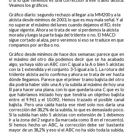
o si lo que tenemos es una corrección a ese tramo alcista.
Veamos los gráficos.
Gráfico diario: segundo rechazo al llegar a la MM200 y a la
alcista desde mínimos de 2003, lo que es muy mala señal. Y al
no superar el máximo del lunes cuando dejamos el RD, éste
sigue vigente. Ahora se trata de ver si perdemos la alcista
morada y luego la parte baja del tridente o no. El MACD
sigue cortado al alza, pero veremos si eso se traduce en que
rompamos por arriba o no.
Gráfico desde mínimos de hace dos semanas: parece que en
el máximo del otro día podemos decir que se ha acabado
algo, ya haya sido un ABC con C igual a la A o bien 5 alcistas
con la 1 extendida y el conjunto 3-5 igual a la 1. La rotura del
tridente alcista así lo confirma y ahora se trata de ver hasta
dónde llegamos. Parece que el primer tramo bajista del otro
día podría haber sido una A y la subida al máximo de hoy una
B para hacer una plana, con lo que quedaría una C que es lo
que habríamos iniciado hoy que tendría un objetivo bajista
entre el 9.961 y el 10.092. Hemos trazado el posible canal
bajista. Pero una caída hasta ese nivel solo nos daría una
corrección del 38,2% de la subida, lo que es demasiado poco.
Si la subida han sido 5 alcistas con extensión de 1 debemos
ir a la zona del 2 seguro (la marcada como B en el recuento).
Si hemos hecho un ABC, la corrección debe ser bastante
mayor de un 38,2% y eso si el ABC no ha sido toda la subida,