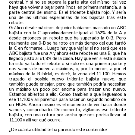
central. Y si no se supera la parte alta del mismo, tal vez
haya que volver a bajar para irnos, en primera instancia, a la
parte central del mismo. Es el tridente bajista rojo. Y sería
una de las últimas esperanzas de los bajistas tras este
rebote.
Gráfico desde máximos de junio: habíamos marcado un ABC
bajista con la C aproximadamente igual al 162% de la A y
desde entonces un rebote que ha superado la 0-B. Pero
realmente esa 0-B se ha roto en más tiempo del que tardó
la C en formarse… Luego hay que vigilar si no será que ese
ABC bajista fue una A y ahora este rebote es una B, que ha
llegado justo al 61,8% de la caída. Hay que ver si esta subida
ha sido ya todo el rebote o si solo es una primera parte y
nos vamos de nuevo a máximos, o, por lo menos, a por el
máximo de la B inicial, es decir, la zona del 11.100. Hemos
trazado el posible nuevo tridente bajista nuevo, que
también puede encajar, pero que también podría necesitar
un máximo un poco por encima para trazar uno nuevo.
Estamos abiertos a ello. Como también a que lleguemos a
ese 11.100 y allí paremos para hacer un segundo hombro de
un HCHi. Ahora mismo es el momento de ver hacia dónde
vamos y comprobarlo. De momento, vigilamos ese tridente
bajista, con una rotura por arriba que nos podría llevar al
11.100 y allí ver qué ocurre.
¿De cuánta utilidad te ha parecido este contenido?