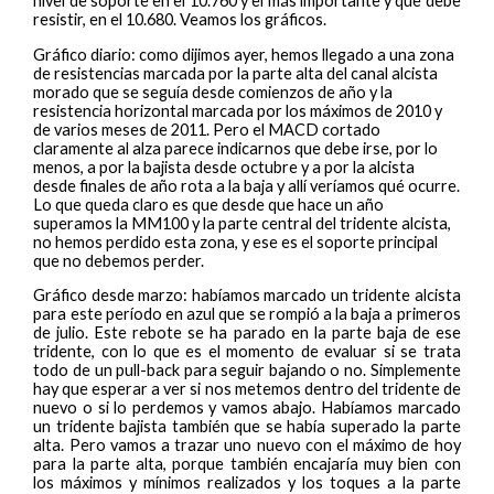
nivel de soporte en el 10.760 y el más importante y que debe
resistir, en el 10.680. Veamos los gráficos.
Gráfico diario: como dijimos ayer, hemos llegado a una zona
de resistencias marcada por la parte alta del canal alcista
morado que se seguía desde comienzos de año y la
resistencia horizontal marcada por los máximos de 2010 y
de varios meses de 2011. Pero el MACD cortado
claramente al alza parece indicarnos que debe irse, por lo
menos, a por la bajista desde octubre y a por la alcista
desde finales de año rota a la baja y allí veríamos qué ocurre.
Lo que queda claro es que desde que hace un año
superamos la MM100 y la parte central del tridente alcista,
no hemos perdido esta zona, y ese es el soporte principal
que no debemos perder.
Gráfico desde marzo: habíamos marcado un tridente alcista
para este período en azul que se rompió a la baja a primeros
de julio. Este rebote se ha parado en la parte baja de ese
tridente, con lo que es el momento de evaluar si se trata
todo de un pull-back para seguir bajando o no. Simplemente
hay que esperar a ver si nos metemos dentro del tridente de
nuevo o si lo perdemos y vamos abajo. Habíamos marcado
un tridente bajista también que se había superado la parte
alta. Pero vamos a trazar uno nuevo con el máximo de hoy
para la parte alta, porque también encajaría muy bien con
los máximos y mínimos realizados y los toques a la parte