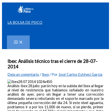
Ir
al
contenido
LA BOLSA DE PSICO
Buscar
Ibex: Análisis técnico tras el cierre de 28-07-
2014
Deja un comentario
/
Ibex
/ Por
José Carlos Estévez García
Análisis Ibex 28 julio: parón hoy en la subida del Ibex al llegar
al nivel de resistencia que habíamos señalado en nuestro
análisis de ayer, pero sin llegar a tener una corrección
demasiado severa rebotando en el soporte marcado por la
última pequeña corrección del día 24. Si este nivel aguanta,
podríamos ir a por los 11.000 de nuevo, si se pierde, primer