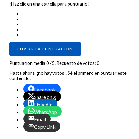
¡Haz clic en una estrella para puntuarlo!
ENVIAR LA PUNTUACIÓN
Puntuación media
0
/ 5. Recuento de votos:
0
Hasta ahora, ¡no hay votos!. Sé el primero en puntuar este
contenido.
Facebook
Share on X
LinkedIn
WhatsApp
Email
Copy Link