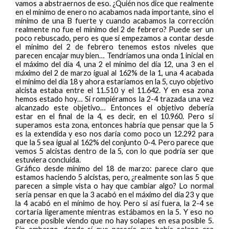
vamos a abstraernos de eso. ¿Quién nos dice que realmente
en el mínimo de enero no acabamos nada importante, sino el
mínimo de una B fuerte y cuando acabamos la corrección
realmente no fue el mínimo del 2 de febrero? Puede ser un
poco rebuscado, pero es que si empezamos a contar desde
el mínimo del 2 de febrero tenemos estos niveles que
parecen encajar muy bien… Tendríamos una onda 1 inicial en
el máximo del día 4, una 2 el mínimo del día 12, una 3 en el
máximo del 2 de marzo igual al 162% de la 1, una 4 acabada
el mínimo del día 18 y ahora estaríamos en la 5, cuyo objetivo
alcista estaba entre el 11.510 y el 11.642. Y en esa zona
hemos estado hoy… Si rompiéramos la 2-4 trazada una vez
alcanzado este objetivo… Entonces el objetivo debería
estar en el final de la 4, es decir, en el 10.960. Pero si
superamos esta zona, entonces habría que pensar que la 5
es la extendida y eso nos daría como poco un 12.292 para
que la 5 sea igual al 162% del conjunto 0-4. Pero parece que
vemos 5 alcistas dentro de la 5, con lo que podría ser que
estuviera concluida.
Gráfico desde mínimo del 18 de marzo: parece claro que
estamos haciendo 5 alcistas, pero, ¿realmente son las 5 que
parecen a simple vista o hay que cambiar algo? Lo normal
sería pensar en que la 3 acabó en el máximo del día 23 y que
la 4 acabó en el mínimo de hoy. Pero si así fuera, la 2-4 se
cortaría ligeramente mientras estábamos en la 5. Y eso no
parece posible viendo que no hay solapes en esa posible 5.