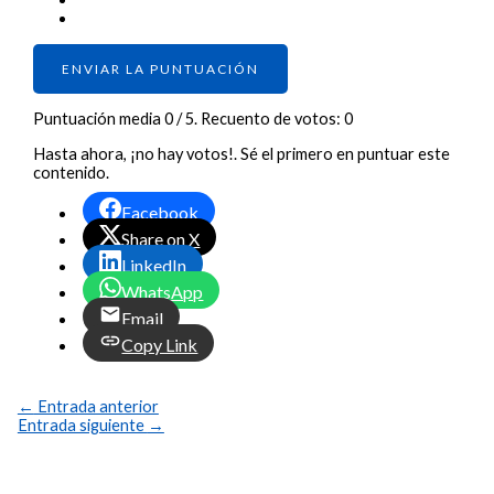
ENVIAR LA PUNTUACIÓN
Puntuación media
0
/ 5. Recuento de votos:
0
Hasta ahora, ¡no hay votos!. Sé el primero en puntuar este
contenido.
Facebook
Share on X
LinkedIn
WhatsApp
Email
Copy Link
←
Entrada anterior
Entrada siguiente
→