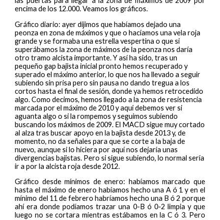
las puertas para llegar a la zona de máximos de 2009 por
encima de los 12.000. Veamos los gráficos.
Gráfico diario: ayer dijimos que habíamos dejado una
peonza en zona de máximos y que o hacíamos una vela roja
grande y se formaba una estrella vespertina o que si
superábamos la zona de máximos de la peonza nos daría
otro tramo alcista importante. Y así ha sido, tras un
pequeño gap bajista inicial pronto hemos recuperado y
superado el máximo anterior, lo que nos ha llevado a seguir
subiendo sin prisa pero sin pausa no dando tregua a los
cortos hasta el final de sesión, donde ya hemos retrocedido
algo. Como decimos, hemos llegado a la zona de resistencia
marcada por el máximo de 2010 y aquí debemos ver si
aguanta algo o si la rompemos y seguimos subiendo
buscando los máximos de 2009. El MACD sigue muy cortado
al alza tras buscar apoyo en la bajista desde 2013 y, de
momento, no da señales para que se corte a la baja de
nuevo, aunque si lo hiciera por aquí nos dejaría unas
divergencias bajistas. Pero si sigue subiendo, lo normal sería
ir a por la alcista roja desde 2012.
Gráfico desde mínimos de enero: habíamos marcado que
hasta el máximo de enero habíamos hecho una A ó 1 y en el
mínimo del 11 de febrero habríamos hecho una B ó 2 porque
ahí era donde podíamos trazar una 0-B ó 0-2 limpia y que
luego no se cortara mientras estábamos en la C ó 3. Pero