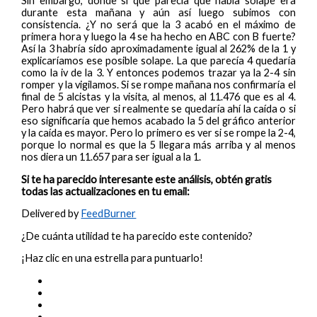
Sin embargo, donde sí que parecía que había solape era
durante esta mañana y aún así luego subimos con
consistencia. ¿Y no será que la 3 acabó en el máximo de
primera hora y luego la 4 se ha hecho en ABC con B fuerte?
Así la 3 habría sido aproximadamente igual al 262% de la 1 y
explicaríamos ese posible solape. La que parecía 4 quedaría
como la iv de la 3. Y entonces podemos trazar ya la 2-4 sin
romper y la vigilamos. Si se rompe mañana nos confirmaría el
final de 5 alcistas y la visita, al menos, al 11.476 que es al 4.
Pero habrá que ver si realmente se quedaría ahí la caída o si
eso significaría que hemos acabado la 5 del gráfico anterior
y la caída es mayor. Pero lo primero es ver si se rompe la 2-4,
porque lo normal es que la 5 llegara más arriba y al menos
nos diera un 11.657 para ser igual a la 1.
Si te ha parecido interesante este análisis, obtén gratis
todas las actualizaciones en tu email:
Delivered by
FeedBurner
¿De cuánta utilidad te ha parecido este contenido?
¡Haz clic en una estrella para puntuarlo!