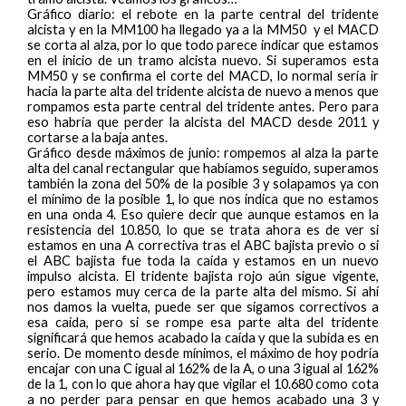
Gráfico diario: el rebote en la parte central del tridente
alcista y en la MM100 ha llegado ya a la MM50 y el MACD
se corta al alza, por lo que todo parece indicar que estamos
en el inicio de un tramo alcista nuevo. Si superamos esta
MM50 y se confirma el corte del MACD, lo normal sería ir
hacia la parte alta del tridente alcista de nuevo a menos que
rompamos esta parte central del tridente antes. Pero para
eso habría que perder la alcista del MACD desde 2011 y
cortarse a la baja antes.
Gráfico desde máximos de junio: rompemos al alza la parte
alta del canal rectangular que habíamos seguido, superamos
también la zona del 50% de la posible 3 y solapamos ya con
el mínimo de la posible 1, lo que nos indica que no estamos
en una onda 4. Eso quiere decir que aunque estamos en la
resistencia del 10.850, lo que se trata ahora es de ver si
estamos en una A correctiva tras el ABC bajista previo o si
el ABC bajista fue toda la caída y estamos en un nuevo
impulso alcista. El tridente bajista rojo aún sigue vigente,
pero estamos muy cerca de la parte alta del mismo. Si ahí
nos damos la vuelta, puede ser que sigamos correctivos a
esa caída, pero si se rompe esa parte alta del tridente
significará que hemos acabado la caída y que la subida es en
serio. De momento desde mínimos, el máximo de hoy podría
encajar con una C igual al 162% de la A, o una 3 igual al 162%
de la 1, con lo que ahora hay que vigilar el 10.680 como cota
a no perder para pensar en que hemos acabado una 3 y