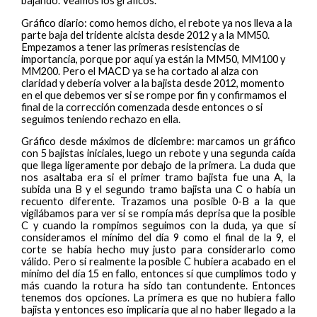
bajando. Veamos los gráficos.
Gráfico diario: como hemos dicho, el rebote ya nos lleva a la
parte baja del tridente alcista desde 2012 y a la MM50.
Empezamos a tener las primeras resistencias de
importancia, porque por aquí ya están la MM50, MM100 y
MM200. Pero el MACD ya se ha cortado al alza con
claridad y debería volver a la bajista desde 2012, momento
en el que debemos ver si se rompe por fin y confirmamos el
final de la corrección comenzada desde entonces o si
seguimos teniendo rechazo en ella.
Gráfico desde máximos de diciembre: marcamos un gráfico
con 5 bajistas iniciales, luego un rebote y una segunda caída
que llega ligeramente por debajo de la primera. La duda que
nos asaltaba era si el primer tramo bajista fue una A, la
subida una B y el segundo tramo bajista una C o había un
recuento diferente. Trazamos una posible 0-B a la que
vigilábamos para ver si se rompía más deprisa que la posible
C y cuando la rompimos seguimos con la duda, ya que si
consideramos el mínimo del día 9 como el final de la 9, el
corte se había hecho muy justo para considerarlo como
válido. Pero si realmente la posible C hubiera acabado en el
mínimo del día 15 en fallo, entonces sí que cumplimos todo y
más cuando la rotura ha sido tan contundente. Entonces
tenemos dos opciones. La primera es que no hubiera fallo
bajista y entonces eso implicaría que al no haber llegado a la