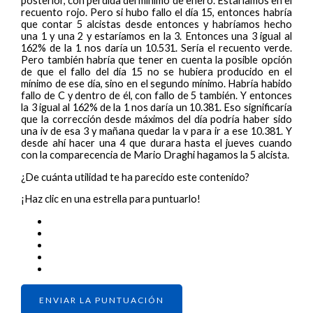
posterior, con pérdida del mínimo de enero. Estaríamos en el
recuento rojo. Pero si hubo fallo el día 15, entonces habría
que contar 5 alcistas desde entonces y habríamos hecho
una 1 y una 2 y estaríamos en la 3. Entonces una 3 igual al
162% de la 1 nos daría un 10.531. Sería el recuento verde.
Pero también habría que tener en cuenta la posible opción
de que el fallo del día 15 no se hubiera producido en el
mínimo de ese día, sino en el segundo mínimo. Habría habido
fallo de C y dentro de él, con fallo de 5 también. Y entonces
la 3 igual al 162% de la 1 nos daría un 10.381. Eso significaría
que la corrección desde máximos del día podría haber sido
una iv de esa 3 y mañana quedar la v para ir a ese 10.381. Y
desde ahí hacer una 4 que durara hasta el jueves cuando
con la comparecencia de Mario Draghi hagamos la 5 alcista.
¿De cuánta utilidad te ha parecido este contenido?
¡Haz clic en una estrella para puntuarlo!
ENVIAR LA PUNTUACIÓN