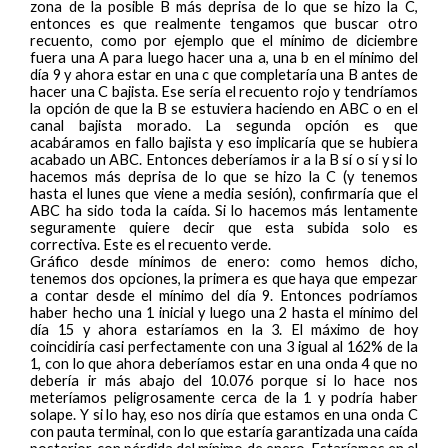
zona de la posible B más deprisa de lo que se hizo la C,
entonces es que realmente tengamos que buscar otro
recuento, como por ejemplo que el mínimo de diciembre
fuera una A para luego hacer una a, una b en el mínimo del
día 9 y ahora estar en una c que completaría una B antes de
hacer una C bajista. Ese sería el recuento rojo y tendríamos
la opción de que la B se estuviera haciendo en ABC o en el
canal bajista morado. La segunda opción es que
acabáramos en fallo bajista y eso implicaría que se hubiera
acabado un ABC. Entonces deberíamos ir a la B sí o sí y si lo
hacemos más deprisa de lo que se hizo la C (y tenemos
hasta el lunes que viene a media sesión), confirmaría que el
ABC ha sido toda la caída. Si lo hacemos más lentamente
seguramente quiere decir que esta subida solo es
correctiva. Este es el recuento verde.
Gráfico desde mínimos de enero: como hemos dicho,
tenemos dos opciones, la primera es que haya que empezar
a contar desde el mínimo del día 9. Entonces podríamos
haber hecho una 1 inicial y luego una 2 hasta el mínimo del
día 15 y ahora estaríamos en la 3. El máximo de hoy
coincidiría casi perfectamente con una 3 igual al 162% de la
1, con lo que ahora deberíamos estar en una onda 4 que no
debería ir más abajo del 10.076 porque si lo hace nos
meteríamos peligrosamente cerca de la 1 y podría haber
solape. Y si lo hay, eso nos diría que estamos en una onda C
con pauta terminal, con lo que estaría garantizada una caída