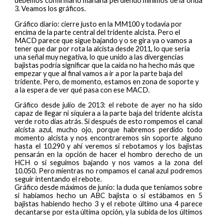
debemos confirmarlo mañana perdiendo mínimos de la onda
3. Veamos los gráficos.
Gráfico diario: cierre justo en la MM100 y todavía por
encima de la parte central del tridente alcista. Pero el
MACD parece que sigue bajando y o se gira ya o vamos a
tener que dar por rota la alcista desde 2011, lo que sería
una señal muy negativa, lo que unido a las divergencias
bajistas podría significar que la caída no ha hecho más que
empezar y que al final vamos a ir a por la parte baja del
tridente. Pero, de momento, estamos en zona de soporte y
a la espera de ver qué pasa con ese MACD.
Gráfico desde julio de 2013: el rebote de ayer no ha sido
capaz de llegar ni siquiera a la parte baja del tridente alcista
verde roto días atrás. Si después de esto rompemos el canal
alcista azul, mucho ojo, porque habremos perdido todo
momento alcista y nos encontraremos sin soporte alguno
hasta el 10.290 y ahí veremos si rebotamos y los bajistas
pensarán en la opción de hacer el hombro derecho de un
HCH o si seguimos bajando y nos vamos a la zona del
10.050. Pero mientras no rompamos el canal azul podremos
seguir intentando el rebote.
Gráfico desde máximos de junio: la duda que teníamos sobre
si habíamos hecho un ABC bajista o si estábamos en 5
bajistas habiendo hecho 3 y el rebote último una 4 parece
decantarse por esta última opción, y la subida de los últimos