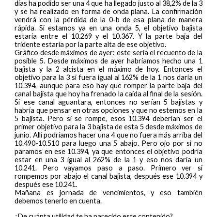
días ha podido ser una 4 que ha llegado justo al 38,2% de la 3
y se ha realizado en forma de onda plana. La confirmación
vendrá con la pérdida de la 0-b de esa plana de manera
rápida. Si estamos ya en una onda 5, el objetivo bajista
estaría entre el 10.269 y el 10.367. Y la parte baja del
tridente estaría por la parte alta de ese objetivo.
Gráfico desde máximos de ayer: este sería el recuento de la
posible 5. Desde máximos de ayer habríamos hecho una 1
bajista y la 2 alcista en el máximo de hoy. Entonces el
objetivo para la 3 si fuera igual al 162% de la 1 nos daría un
10.394, aunque para eso hay que romper la parte baja del
canal bajista que hoy ha frenado la caída al final de la sesión.
Si ese canal aguantara, entonces no serían 5 bajistas y
habría que pensar en otras opciones y que no estemos en la
5 bajista. Pero si se rompe, esos 10.394 deberían ser el
primer objetivo para la 3 bajista de esta 5 desde máximos de
junio. Allí podríamos hacer una 4 que no fuera más arriba del
10.490-10.510 para luego una 5 abajo. Pero ojo por si no
paramos en ese 10.394, ya que entonces el objetivo podría
estar en una 3 igual al 262% de la 1 y eso nos daría un
10.241. Pero vayamos paso a paso. Primero ver si
rompemos por abajo el canal bajista, después ese 10.394 y
después ese 10.241.
Mañana es jornada de vencimientos, y eso también
debemos tenerlo en cuenta.
¿De cuánta utilidad te ha parecido este contenido?