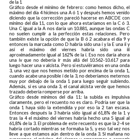
de la 1
Gráfico desde el mínimo de febrero: como hemos dicho, el
máximo del día 4 hicimos una A ó 1 y después hemos venido
diciendo que la corrección pareció hacerse en ABCDE con
mínimo del día 11, con lo que ahora estaríamos en la C ó 3.
Una C igual a la A nos daría un 10.881, aunque las ondas C
no suelen cumplir a la perfección estas relaciones. Pero
también existe la opción de que la B ó 2 acabara el día 9 y
entonces la marcada como D habría sido una i y la E una ii y
así el máximo del viernes habría sido una iii
aproximadamente igual al 162% de la i. Eso nos daría ahora
una iv que no debería ir más allá del 10.562-10.617 para
luego hacer una v alcista. Pero si estuviéramos en una onda
3, una vez que nos hemos metido por encima de la onda 1,
cuando acabe una posible i de la 3, no deberíamos meternos
muy por debajo de la onda 1 para luego seguir subiendo.
Además, si es una onda 3, el canal alcista verde que hemos
trazado debería romperse por arriba.
Gráfico desde mínimos del día 11: la subida es impulsiva
claramente, pero el recuento no es claro. Podría ser que la
onda 1 haya sido la extendida y por eso la 2 tan escasa.
Entonces después la 3 habría sido igual al 61,8% de la 1 y
tras la 4 el máximo del viernes habría hecho una 5 igual al
61,8% de la 3. El problema de este recuento es que la 2-4 se
habría cortado mientras se formaba la 5, y eso tal vez nos
lleve a que estamos aún dentro de la onda 3. Si mañana no