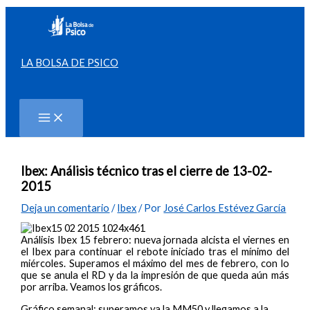
Ir
al
contenido
LA BOLSA DE PSICO
Buscar
Ibex: Análisis técnico tras el cierre de 13-02-
2015
Deja un comentario
/
Ibex
/ Por
José Carlos Estévez García
Análisis Ibex 15 febrero: nueva jornada alcista el viernes en
el Ibex para continuar el rebote iniciado tras el mínimo del
miércoles. Superamos el máximo del mes de febrero, con lo
que se anula el RD y da la impresión de que queda aún más
por arriba. Veamos los gráficos.
Gráfico semanal: superamos ya la MM50 y llegamos a la