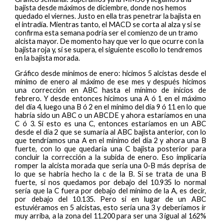
bajista desde máximos de diciembre, donde nos hemos
quedado el viernes. Justo en ella tras penetrar la bajista en
el intradía. Mientras tanto, el MACD se corta al alza y si se
confirma esta semana podría ser el comienzo de un tramo
alcista mayor. De momento hay que ver lo que ocurre con la
bajista roja y, si se supera, el siguiente escollo lo tendremos
en la bajista morada.
Gráfico desde mínimos de enero: hicimos 5 alcistas desde el
mínimo de enero al máximo de ese mes y después hicimos
una corrección en ABC hasta el mínimo de inicios de
febrero. Y desde entonces hicimos una A ó 1 en el máximo
del día 4, luego una B ó 2 en el mínimo del día 9 ó 11 en lo que
habría sido un ABC o un ABCDE y ahora estaríamos en una
C ó 3. Si esto es una C, entonces estaríamos en un ABC
desde el día 2 que se sumaría al ABC bajista anterior, con lo
que tendríamos una A en el mínimo del día 2 y ahora una B
fuerte, con lo que quedaría una C bajista posterior para
concluir la corrección a la subida de enero. Eso implicaría
romper la alcista morada que sería una 0-B más deprisa de
lo que se habría hecho la c de la B. Si se trata de una B
fuerte, si nos quedamos por debajo del 10.935 lo normal
sería que la C fuera por debajo del mínimo de la A, es decir,
por debajo del 10.135. Pero si en lugar de un ABC
estuviéramos en 5 alcistas, esto sería una 3 y deberíamos ir
muy arriba, a la zona del 11.200 para ser una 3 igual al 162%