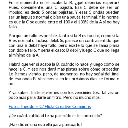
En el momento en el acabe la B, ¿qué deberías esperar?
Pues, obviamente, una C bajista. Esa C debe de ser un
impulso, es decir, 5 ondas bajistas. Y esas 5 ondas pueden
ser un impulso normal o bien una pauta terminal. Y lo normal
es que la C se quede entre el 100 y el 138% de la A si no hay
fallo.
Porque un fallo es posible, tanto si la B es fuerte, como si la
B es normal o incluso débil. Sí, parece un contrasentido que
con una B débil haya fallo, pero existe lo que se llama plana
con doble fallo. Y sería el caso: B débil y luego C que no llega
al mínimo de la A.
Habrá que ver si acaba la B, cuándo lo hace y luego cómo se
hace la C. Y eso nos dará más pistas sobre cómo proceder.
Lo iremos viendo, pero, de momento, no hay señal del final
de esa onda B. Veremos si en los próximos días se forma o
no.
Y ya sabes: límite el viernes con los vencimientos. Tal vez un
poco más para darle un filtro. Pero no mucho más.
Foto: Theodore C/ Flickr Creative Commons
¿De cuánta utilidad te ha parecido este contenido?
¡Haz clic en una estrella para puntuarlo!