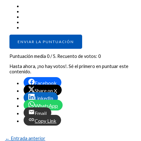
ENVIAR LA PUNTUACIÓN
Puntuación media
0
/ 5. Recuento de votos:
0
Hasta ahora, ¡no hay votos!. Sé el primero en puntuar este
contenido.
Facebook
Share on X
LinkedIn
WhatsApp
Email
Copy Link
←
Entrada anterior