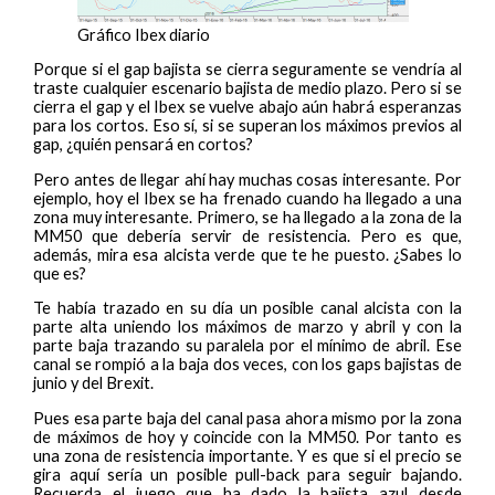
Gráfico Ibex diario
Porque si el gap bajista se cierra seguramente se vendría al
traste cualquier escenario bajista de medio plazo. Pero si se
cierra el gap y el Ibex se vuelve abajo aún habrá esperanzas
para los cortos. Eso sí, si se superan los máximos previos al
gap, ¿quién pensará en cortos?
Pero antes de llegar ahí hay muchas cosas interesante. Por
ejemplo, hoy el Ibex se ha frenado cuando ha llegado a una
zona muy interesante. Primero, se ha llegado a la zona de la
MM50 que debería servir de resistencia. Pero es que,
además, mira esa alcista verde que te he puesto. ¿Sabes lo
que es?
Te había trazado en su día un posible canal alcista con la
parte alta uniendo los máximos de marzo y abril y con la
parte baja trazando su paralela por el mínimo de abril. Ese
canal se rompió a la baja dos veces, con los gaps bajistas de
junio y del Brexit.
Pues esa parte baja del canal pasa ahora mismo por la zona
de máximos de hoy y coincide con la MM50. Por tanto es
una zona de resistencia importante. Y es que si el precio se
gira aquí sería un posible pull-back para seguir bajando.
Recuerda el juego que ha dado la bajista azul desde