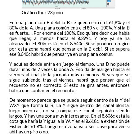
Gráfico Ibex 23 junio
En una plana con B débil la B se queda entre el 61,8% y el
80% de la A. Una plana común entre el 80 y el 100%. Y si la B
es fuerte…. Por encima del 100%. Eso quiere decir que había
que llegar, al menos, hasta el 8.399c. Y hoy ya se ha
alcanzado. El 80% está en el 8.640c. Si se produce un giro
por esta zona habrá que pensar en la B débil. Si se supera
ese 8.640c habrá que pensar ya en una plana común.
Y aquí es donde entra en juego el tiempo. Una B no puede
durar más de 7 veces la onda A. Eso da de margen hasta el
viernes al final de la jornada más o menos. Si ves que se
sigue subiendo tras el viernes, habrá que pensar que el
recuento no es correcto. Si esto se gira antes, entonces
habrá que confiar en el recuento.
De momento parece que se puede seguir dentro de la Y del
WXY que forma la B. La Y sigue dentro del canal alcista,
luego mientras no se rompa ese canal seguirán siendo
largos. Y hay una zona muy interesante. En el 8.606c está la
cota que haría la Y igual a la W. Y en el 8.618c la extensión de
Fisher del 61,8%. Luego esa zona va a ser clave para ver si
ahí hay un giro o no.