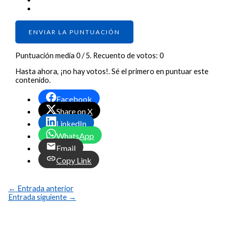
ENVIAR LA PUNTUACIÓN
Puntuación media
0
/ 5. Recuento de votos:
0
Hasta ahora, ¡no hay votos!. Sé el primero en puntuar este
contenido.
Facebook
Share on X
LinkedIn
WhatsApp
Email
Copy Link
←
Entrada anterior
Entrada siguiente
→