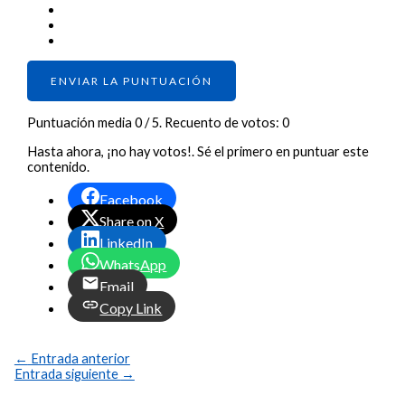
ENVIAR LA PUNTUACIÓN
Puntuación media
0
/ 5. Recuento de votos:
0
Hasta ahora, ¡no hay votos!. Sé el primero en puntuar este
contenido.
Facebook
Share on X
LinkedIn
WhatsApp
Email
Copy Link
←
Entrada anterior
Entrada siguiente
→