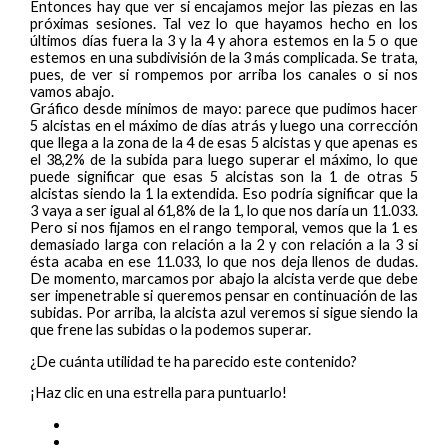
Entonces hay que ver si encajamos mejor las piezas en las
próximas sesiones. Tal vez lo que hayamos hecho en los
últimos días fuera la 3 y la 4 y ahora estemos en la 5 o que
estemos en una subdivisión de la 3 más complicada. Se trata,
pues, de ver si rompemos por arriba los canales o si nos
vamos abajo.
Gráfico desde mínimos de mayo: parece que pudimos hacer
5 alcistas en el máximo de días atrás y luego una corrección
que llega a la zona de la 4 de esas 5 alcistas y que apenas es
el 38,2% de la subida para luego superar el máximo, lo que
puede significar que esas 5 alcistas son la 1 de otras 5
alcistas siendo la 1 la extendida. Eso podría significar que la
3 vaya a ser igual al 61,8% de la 1, lo que nos daría un 11.033.
Pero si nos fijamos en el rango temporal, vemos que la 1 es
demasiado larga con relación a la 2 y con relación a la 3 si
ésta acaba en ese 11.033, lo que nos deja llenos de dudas.
De momento, marcamos por abajo la alcista verde que debe
ser impenetrable si queremos pensar en continuación de las
subidas. Por arriba, la alcista azul veremos si sigue siendo la
que frene las subidas o la podemos superar.
¿De cuánta utilidad te ha parecido este contenido?
¡Haz clic en una estrella para puntuarlo!