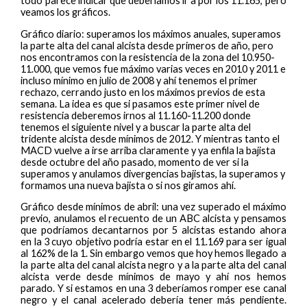
todo parece indicar que deberíamos ir a por los 11.165, pero
veamos los gráficos.
Gráfico diario: superamos los máximos anuales, superamos
la parte alta del canal alcista desde primeros de año, pero
nos encontramos con la resistencia de la zona del 10.950-
11.000, que vemos fue máximo varias veces en 2010 y 2011 e
incluso mínimo en julio de 2008 y ahí tenemos el primer
rechazo, cerrando justo en los máximos previos de esta
semana. La idea es que si pasamos este primer nivel de
resistencia deberemos irnos al 11.160-11.200 donde
tenemos el siguiente nivel y a buscar la parte alta del
tridente alcista desde mínimos de 2012. Y mientras tanto el
MACD vuelve a irse arriba claramente y ya enfila la bajista
desde octubre del año pasado, momento de ver si la
superamos y anulamos divergencias bajistas, la superamos y
formamos una nueva bajista o si nos giramos ahí.
Gráfico desde mínimos de abril: una vez superado el máximo
previo, anulamos el recuento de un ABC alcista y pensamos
que podríamos decantarnos por 5 alcistas estando ahora
en la 3 cuyo objetivo podría estar en el 11.169 para ser igual
al 162% de la 1. Sin embargo vemos que hoy hemos llegado a
la parte alta del canal alcista negro y a la parte alta del canal
alcista verde desde mínimos de mayo y ahí nos hemos
parado. Y si estamos en una 3 deberíamos romper ese canal
negro y el canal acelerado debería tener más pendiente.