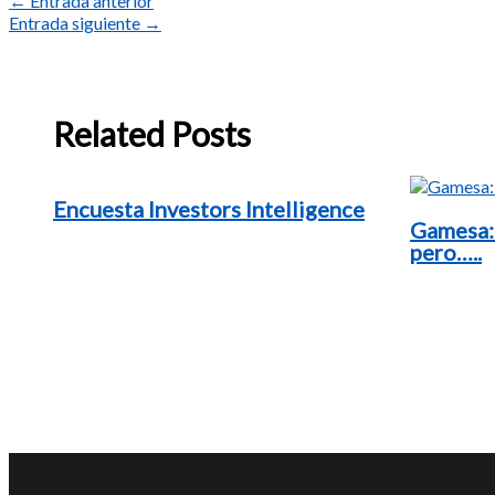
←
Entrada anterior
Entrada siguiente
→
Related Posts
Encuesta Investors Intelligence
Gamesa:
pero…..