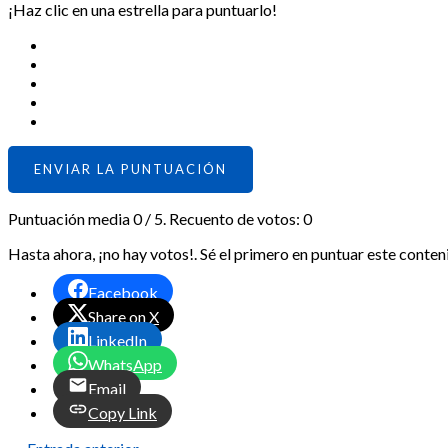
¡Haz clic en una estrella para puntuarlo!
ENVIAR LA PUNTUACIÓN
Puntuación media
0
/ 5. Recuento de votos:
0
Hasta ahora, ¡no hay votos!. Sé el primero en puntuar este conten
Facebook
Share on X
LinkedIn
WhatsApp
Email
Copy Link