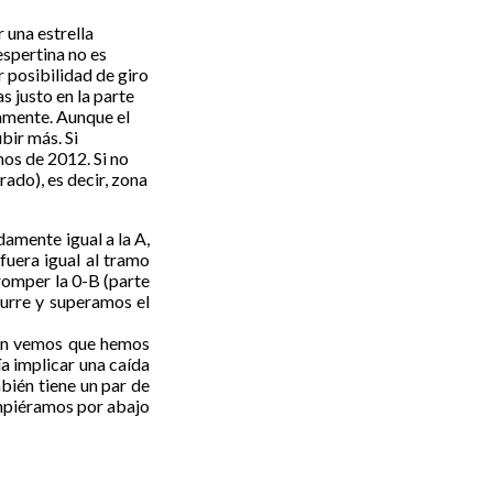
 una estrella
espertina no es
r posibilidad de giro
s justo en la parte
tamente. Aunque el
bir más. Si
mos de 2012. Si no
rado), es decir, zona
amente igual a la A,
 fuera igual al tramo
romper la 0-B (parte
curre y superamos el
ién vemos que hemos
a implicar una caída
mbién tiene un par de
rompiéramos por abajo