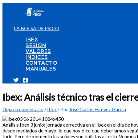
Ir
al
contenido
LA BOLSA DE PSICO
IBEX
SESIÓN
VALORES
INDICES
CONTACTO
MANUALES
Ibex: Análisis técnico tras el cie
Deja un comentario
/
Ibex
/ Por
José Carlos Estévez García
Análisis Ibex 3 junio: jornada correctiva en el Ibex en el día de
desde mediados de mayo, lo que nos dice que deberíamos seguir
todo. Pero de momento las señales son bajistas a corto. Veamos l