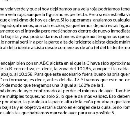
na vela verde y que si hoy dejábamos una vela roja podríamos tener
a vela roja, aunque la figura no es perfecta. Pero si esa estrella v
o que el máximo de hoy es clave. Si lo superamos, anulamos cualquie
llegado, al menos, una corrección, ya que hemos dejado estas figura
eramente en el intradía pero metiéndonos dentro de nuevo inmedia
 la bajista y eso podría darnos chances de que aún tengamos que su
o normal será ir a por la parte alta del tridente alcista desde míni
ral del tridente alcista desde comienzos de año (el del tridente mo
encajar bien con un ABC alcista en el que la C haya sido aproximad
 la B correctiva, es decir, la zona del 10.285, aunque si la caída
 abajo, al 10.158. Para que este escenario fuera bueno habría que 
C en formarse, es decir, antes del día 17. Si vemos que esto no o
169 de modo que tengamos una 3 igual al 162% de la 1.
máximos de ayer confirmado al perder el mínimo de ayer. Tamb
 múltiples toques, no solo 2, lo que le da más validez. Eso deberí
por abajo, la paralela a la parte alta de la cuña por abajo que ta
 bajista y el objetivo estaría claro en el origen de la cuña. Si no 
os alcistas que habíamos marcado ayer para una posible 5.