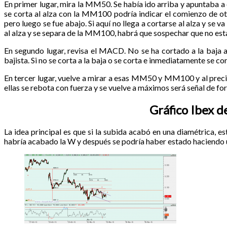
En primer lugar, mira la MM50. Se había ido arriba y apuntaba a c
se corta al alza con la MM100 podría indicar el comienzo de o
pero luego se fue abajo. Si aquí no llega a cortarse al alza y se 
al alza y se separa de la MM100, habrá que sospechar que no est
En segundo lugar, revisa el MACD. No se ha cortado a la baja aú
bajista. Si no se corta a la baja o se corta e inmediatamente se cor
En tercer lugar, vuelve a mirar a esas MM50 y MM100 y al precio.
ellas se rebota con fuerza y se vuelve a máximos será señal de for
Gráfico Ibex 
La idea principal es que si la subida acabó en una diamétrica, es
habría acabado la W y después se podría haber estado haciendo 