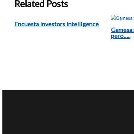
Related Posts
Encuesta Investors Intelligence
Gamesa:
pero…..