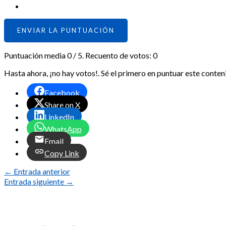
ENVIAR LA PUNTUACIÓN
Puntuación media
0
/ 5. Recuento de votos:
0
Hasta ahora, ¡no hay votos!. Sé el primero en puntuar este conten
Facebook
Share on X
LinkedIn
WhatsApp
Email
Copy Link
←
Entrada anterior
Entrada siguiente
→