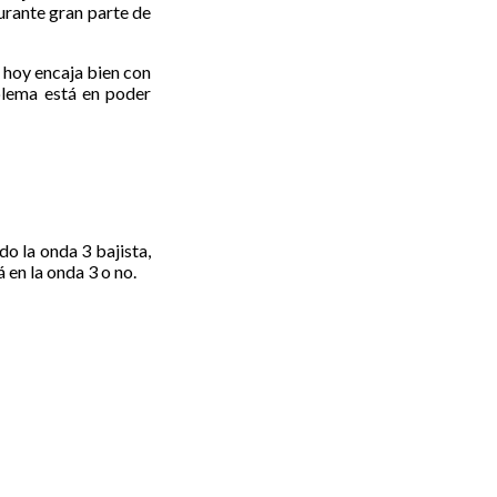
urante gran parte de
o hoy encaja bien con
blema está en poder
do la onda 3 bajista,
 en la onda 3 o no.