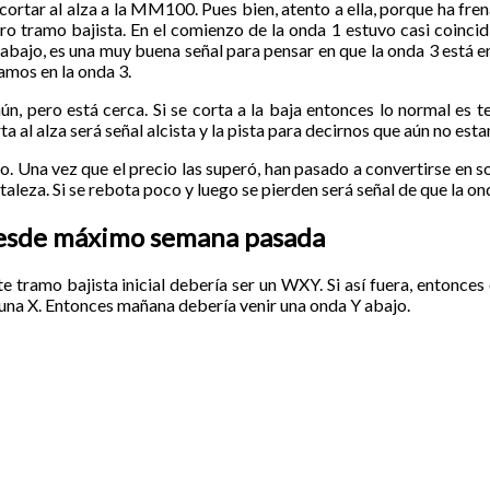
ortar al alza a la MM100. Pues bien, atento a ella, porque ha fren
tro tramo bajista. En el comienzo de la onda 1 estuvo casi coin
va abajo, es una muy buena señal para pensar en que la onda 3 está e
amos en la onda 3.
n, pero está cerca. Si se corta a la baja entonces lo normal es 
ta al alza será señal alcista y la pista para decirnos que aún no est
 Una vez que el precio las superó, han pasado a convertirse en sop
taleza. Si se rebota poco y luego se pierden será señal de que la on
desde máximo semana pasada
te tramo bajista inicial debería ser un WXY. Si así fuera, entonce
una X. Entonces mañana debería venir una onda Y abajo.