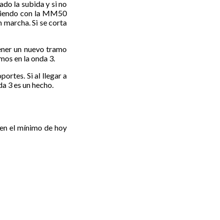
ado la subida y si no
cidiendo con la MM50
n marcha. Si se corta
tener un nuevo tramo
amos en la onda 3.
ortes. Si al llegar a
da 3 es un hecho.
s en el mínimo de hoy