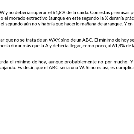
 W y no debería superar el 61,8% de la caída. Con estas premisas 
jo o el morado extractivo (aunque en este segundo la X duraría pr
en el segundo aún no y habría que hacerlo mañana de arranque. Y e
 que no se trata de un WXY, sino de un ABC. El mínimo de hoy serí
ebería durar más que la A y debería llegar, como poco, al 61,8% de la
pierda el mínimo de hoy, aunque probablemente no por mucho. Y
ajando. Es decir, que el ABC sería una W. Si no es así, es compli