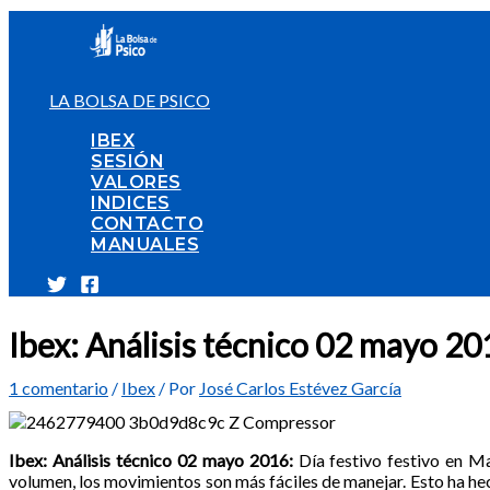
Ir
al
contenido
LA BOLSA DE PSICO
IBEX
SESIÓN
VALORES
INDICES
CONTACTO
MANUALES
Ibex: Análisis técnico 02 mayo 20
1 comentario
/
Ibex
/ Por
José Carlos Estévez García
Ibex: Análisis técnico 02 mayo 2016:
Día festivo festivo en Ma
volumen, los movimientos son más fáciles de manejar. Esto ha h