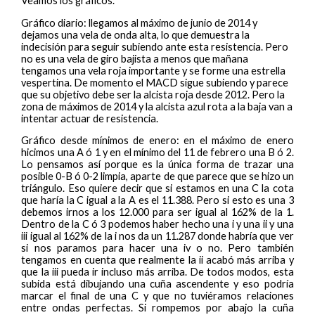
Veamos los gráficos.
Gráfico diario: llegamos al máximo de junio de 2014 y
dejamos una vela de onda alta, lo que demuestra la
indecisión para seguir subiendo ante esta resistencia. Pero
no es una vela de giro bajista a menos que mañana
tengamos una vela roja importante y se forme una estrella
vespertina. De momento el MACD sigue subiendo y parece
que su objetivo debe ser la alcista roja desde 2012. Pero la
zona de máximos de 2014 y la alcista azul rota a la baja van a
intentar actuar de resistencia.
Gráfico desde mínimos de enero: en el máximo de enero
hicimos una A ó 1 y en el mínimo del 11 de febrero una B ó 2.
Lo pensamos así porque es la única forma de trazar una
posible 0-B ó 0-2 limpia, aparte de que parece que se hizo un
triángulo. Eso quiere decir que si estamos en una C la cota
que haría la C igual a la A es el 11.388. Pero si esto es una 3
debemos irnos a los 12.000 para ser igual al 162% de la 1.
Dentro de la C ó 3 podemos haber hecho una i y una ii y una
iii igual al 162% de la i nos da un 11.287 donde habría que ver
si nos paramos para hacer una iv o no. Pero también
tengamos en cuenta que realmente la ii acabó más arriba y
que la iii pueda ir incluso más arriba. De todos modos, esta
subida está dibujando una cuña ascendente y eso podría
marcar el final de una C y que no tuviéramos relaciones
entre ondas perfectas. Si rompemos por abajo la cuña