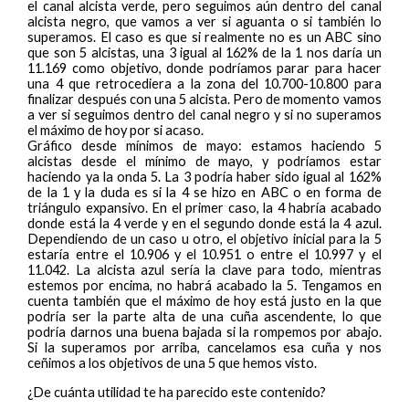
el canal alcista verde, pero seguimos aún dentro del canal
alcista negro, que vamos a ver si aguanta o si también lo
superamos. El caso es que si realmente no es un ABC sino
que son 5 alcistas, una 3 igual al 162% de la 1 nos daría un
11.169 como objetivo, donde podríamos parar para hacer
una 4 que retrocediera a la zona del 10.700-10.800 para
finalizar después con una 5 alcista. Pero de momento vamos
a ver si seguimos dentro del canal negro y si no superamos
el máximo de hoy por si acaso.
Gráfico desde mínimos de mayo: estamos haciendo 5
alcistas desde el mínimo de mayo, y podríamos estar
haciendo ya la onda 5. La 3 podría haber sido igual al 162%
de la 1 y la duda es si la 4 se hizo en ABC o en forma de
triángulo expansivo. En el primer caso, la 4 habría acabado
donde está la 4 verde y en el segundo donde está la 4 azul.
Dependiendo de un caso u otro, el objetivo inicial para la 5
estaría entre el 10.906 y el 10.951 o entre el 10.997 y el
11.042. La alcista azul sería la clave para todo, mientras
estemos por encima, no habrá acabado la 5. Tengamos en
cuenta también que el máximo de hoy está justo en la que
podría ser la parte alta de una cuña ascendente, lo que
podría darnos una buena bajada si la rompemos por abajo.
Si la superamos por arriba, cancelamos esa cuña y nos
ceñimos a los objetivos de una 5 que hemos visto.
¿De cuánta utilidad te ha parecido este contenido?