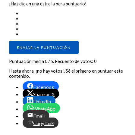
¡Haz clic en una estrella para puntuarlo!
ENVIAR LA PUNTUACIÓN
Puntuación media
0
/ 5. Recuento de votos:
0
Hasta ahora, ¡no hay votos!. Sé el primero en puntuar este
contenido.
Facebook
Share on X
LinkedIn
WhatsApp
Email
Copy Link