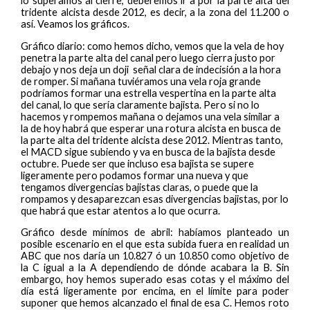
lo superamos al cierre, deberemos ir a por la parte alta del
tridente alcista desde 2012, es decir, a la zona del 11.200 o
así. Veamos los gráficos.
Gráfico diario: como hemos dicho, vemos que la vela de hoy
penetra la parte alta del canal pero luego cierra justo por
debajo y nos deja un doji señal clara de indecisión a la hora
de romper. Si mañana tuviéramos una vela roja grande
podríamos formar una estrella vespertina en la parte alta
del canal, lo que sería claramente bajista. Pero si no lo
hacemos y rompemos mañana o dejamos una vela similar a
la de hoy habrá que esperar una rotura alcista en busca de
la parte alta del tridente alcista dese 2012. Mientras tanto,
el MACD sigue subiendo y va en busca de la bajista desde
octubre. Puede ser que incluso esa bajista se supere
ligeramente pero podamos formar una nueva y que
tengamos divergencias bajistas claras, o puede que la
rompamos y desaparezcan esas divergencias bajistas, por lo
que habrá que estar atentos a lo que ocurra.
Gráfico desde mínimos de abril: habíamos planteado un
posible escenario en el que esta subida fuera en realidad un
ABC que nos daría un 10.827 ó un 10.850 como objetivo de
la C igual a la A dependiendo de dónde acabara la B. Sin
embargo, hoy hemos superado esas cotas y el máximo del
día está ligeramente por encima, en el límite para poder
suponer que hemos alcanzado el final de esa C. Hemos roto