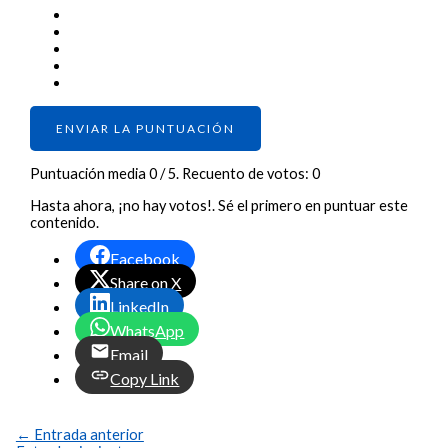
ENVIAR LA PUNTUACIÓN
Puntuación media
0
/ 5. Recuento de votos:
0
Hasta ahora, ¡no hay votos!. Sé el primero en puntuar este
contenido.
Facebook
Share on X
LinkedIn
WhatsApp
Email
Copy Link
←
Entrada anterior