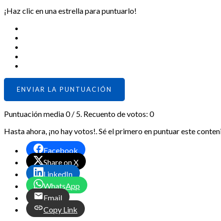
¡Haz clic en una estrella para puntuarlo!
ENVIAR LA PUNTUACIÓN
Puntuación media
0
/ 5. Recuento de votos:
0
Hasta ahora, ¡no hay votos!. Sé el primero en puntuar este conten
Facebook
Share on X
LinkedIn
WhatsApp
Email
Copy Link