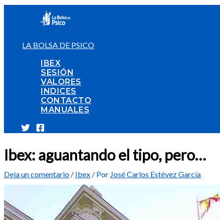
Ir
al
contenido
LA BOLSA DE PSICO
IBEX
SESIÓN
VALORES
INDICES
CONTACTO
MANUALES
Ibex: aguantando el tipo, pero…
Deja un comentario
/
Ibex
/ Por
José Carlos Estévez García