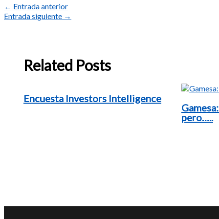
←
Entrada anterior
Entrada siguiente
→
Related Posts
Encuesta Investors Intelligence
Gamesa:
pero…..