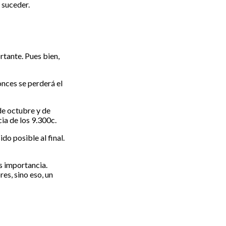
 suceder.
rtante. Pues bien,
onces se perderá el
de octubre y de
ia de los 9.300c.
o posible al final.
s importancia.
es, sino eso, un