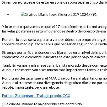
Sin embargo, a pesar de estar en zona de soporte, el gráfico dia
Y lo primero que vemos es que el 27 de diciembre se formó una g
las velas posteriores están moviéndose dentro del cuerpo de esa 
Por ello, lo suyo sería esperar a ver por dónde se rompe el rango 
soporte de medio plazo y habrá que pensar en seguir con la caída
Si rompe por arriba, entonces nos fijaremos en un nivel de import
comienzos de diciembre. Mientras se esté por debajo de esa resist
También vamos a mirar ese canal bajista morado desde comienzos 
Aunque realmente van a ser mucho más importantes tanto la resis
Por último destacar que si el MACD se cortara al alza, tendríamos
Aunque al tratarse de una divergencia del gráfico diario no parece
rebote. Importante, pero un rebote.
Foto de Zarateman – Trabajo propio, CC0
¿De cuánta utilidad te ha parecido este contenido?