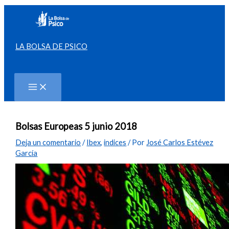
Ir
al
contenido
LA BOLSA DE PSICO
Buscar
Bolsas Europeas 5 junio 2018
Deja un comentario
/
Ibex
,
indices
/ Por
José Carlos Estévez
García