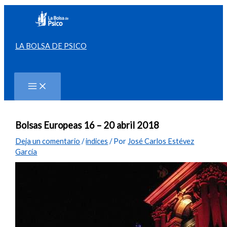
Ir
al
contenido
LA BOLSA DE PSICO
Buscar
Bolsas Europeas 16 – 20 abril 2018
Deja un comentario
/
indices
/ Por
José Carlos Estévez
García