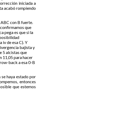
orrección iniciada a
ésta acabó rompiendo
 ABC con B fuerte.
do confirmamos que
a pega es que si la
posibilidad
 iv de esa C). Y
vergencia bajista y
e 5 alcistas que
un 11,05 para hacer
throw-back a esa 0-B
a se haya estado por
 rompemos, entonces
posible que estemos