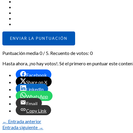
ENVIAR LA PUNTUACIÓN
Puntuación media
0
/ 5. Recuento de votos:
0
Hasta ahora, ¡no hay votos!. Sé el primero en puntuar este conten
Facebook
Share on X
LinkedIn
WhatsApp
Email
Copy Link
←
Entrada anterior
Entrada siguiente
→