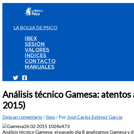
Ir
al
contenido
LA BOLSA DE PSICO
IBEX
SESIÓN
VALORES
INDICES
CONTACTO
MANUALES
Análisis técnico Gamesa: atentos a
2015)
Deja un comentario
/
Ibex
/ Por
José Carlos Estévez García
Análisis técnico Gamesa: el pasado día 8 analizamos Gamesa y d