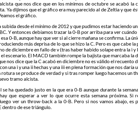
alcista que nos dice que en los mínimos de octubre se acabó la c
. Ya dijimos que el gráfico era muy parecido al de Zeltia y que 
Veamos el gráfico.
 subida desde el mínimo de 2012 y que pudimos estar haciendo un
 ABC. Y entonces debíamos trazar la 0-B por arriba para ver cuán
a 0-B, aunque hay que ver si al cierre mañana se confirma. La únic
oduciendo más deprisa de lo que se hizo la C. Pero es que cabe la 
 de diciembre en fallo de v (tras haber habido solape entra la i y la
 el escenario. El MACD también rompe la bajista que marcaba la di
que nos dice que la C acabó en diciembre no es válido el recuento d
n una i y una ii hechas y una iii en plena formación que nos daría 
si la rotura se produce de verdad y si tras romper luego hacemos un 
uevo tramo alcista.
l se ha quedado justo en la que era 0-B aunque durante la seman
hay que esperar a ver lo que ocurre esta semana próxima. Si
 luego ver un throw-back a la 0-B. Pero si nos vamos abajo, es 
 dentro de ese triángulo.