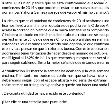
u otro. Pues bien, parece que se está confirmando el escenario 
comienzos de 2014 y que podemos estar en un nuevo tramo alcista
por arriba. Y ahora Gamesa parece que va por el mismo camino. 
La idea es que en el máximo de comienzos de 2014 acabamos una
Eso nos llevó a un mínimo en octubre que podría ser la C de ese
acaba la corrección. Vemos que la barra semanal está rompiendo es
C hubiera acabado en el mínimo de octubre la rotura no se está pr
perfectamente válida de que esa C no acabara ahí sino en el mínimo
entonces sí que estamos rompiendo más deprisa, lo que confirma
eso invita a pensar en que la rotura es buena. Con este escenario 
podríamos tener tentación de hacer desde el mínimo de octubre, co
esa iii igual al 162% de la i. Lo que tenemos que esperar es ver 
para seguir subiendo. Sería la mejor señal de que estamos en un n
Actualización 01 marzo: la semana ha acabado y la vela semana
encima. Por tanto no podemos confirmar que se haya roto y 
deberemos seguir con el escape alcista y no sería de extrañar
realmente en un triángulo expansivo y quede por hacer una onda E
¿De cuánta utilidad te ha parecido este contenido?
¡Haz clic en una estrella para puntuarlo!