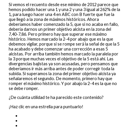
Si vemos el recuento desde ese mínimo de 2012 parece que
hemos podido hacer una 1 y una 2 y una 3 igual al 262% de la
1, para luego hacer una 4 en ABC con B fuerte que fue la
que llegó a la zona de máximos históricos. Ahora
deberíamos haber comenzado la 5, que si no acaba en fallo,
debería darnos un primer objetivo alcista en la zona del
7,40-7,86. Pero primero hay que superar ese máximo
histórico. Hemos marcado la 2-4 por abajo que es la que
debemos vigilar, porque si se rompe será la señal de que la 5
ha acabado y debe comenzar una corrección a esas 5
alcistas. Por arriba también hemos marcado la paralela por
la 3 porque muchas veces el objetivo de la 5 está ahí. Las
divergencias bajistas ya son acusadas, pero pensamos que
deberíamos ir más arriba antes de poder corregir toda la
subida. Si superamos la zona del primer objetivo alcista ya
señalaremos el segundo. De momento, primero hay que
romper el máximo histórico. Y por abajo la 2-4 es la que no
se debe romper.
¿De cuánta utilidad te ha parecido este contenido?
¡Haz clic en una estrella para puntuarlo!