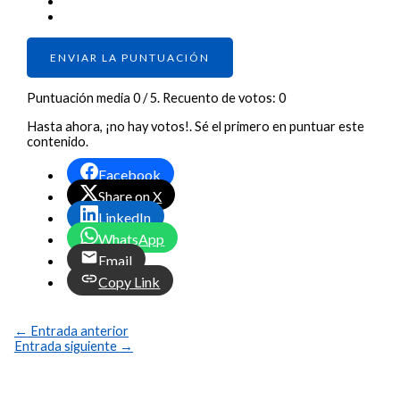
ENVIAR LA PUNTUACIÓN
Puntuación media
0
/ 5. Recuento de votos:
0
Hasta ahora, ¡no hay votos!. Sé el primero en puntuar este
contenido.
Facebook
Share on X
LinkedIn
WhatsApp
Email
Copy Link
←
Entrada anterior
Entrada siguiente
→