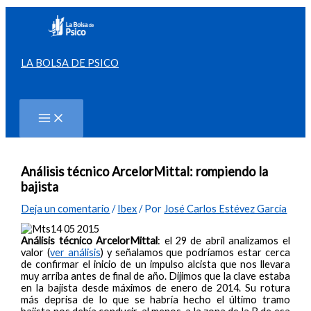
Ir
al
contenido
LA BOLSA DE PSICO
Buscar
Análisis técnico ArcelorMittal: rompiendo la
bajista
Deja un comentario
/
Ibex
/ Por
José Carlos Estévez García
Análisis técnico ArcelorMittal
: el 29 de abril analizamos el
valor (
ver análisis
) y señalamos que podríamos estar cerca
de confirmar el inicio de un impulso alcista que nos llevara
muy arriba antes de final de año. Dijimos que la clave estaba
en la bajista desde máximos de enero de 2014. Su rotura
más deprisa de lo que se habría hecho el último tramo