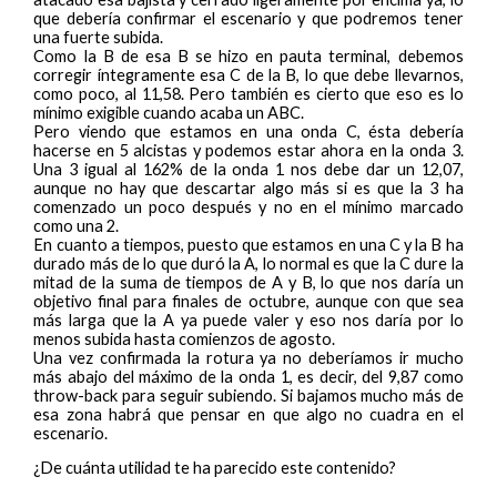
que debería confirmar el escenario y que podremos tener
una fuerte subida.
Como la B de esa B se hizo en pauta terminal, debemos
corregir íntegramente esa C de la B, lo que debe llevarnos,
como poco, al 11,58. Pero también es cierto que eso es lo
mínimo exigible cuando acaba un ABC.
Pero viendo que estamos en una onda C, ésta debería
hacerse en 5 alcistas y podemos estar ahora en la onda 3.
Una 3 igual al 162% de la onda 1 nos debe dar un 12,07,
aunque no hay que descartar algo más si es que la 3 ha
comenzado un poco después y no en el mínimo marcado
como una 2.
En cuanto a tiempos, puesto que estamos en una C y la B ha
durado más de lo que duró la A, lo normal es que la C dure la
mitad de la suma de tiempos de A y B, lo que nos daría un
objetivo final para finales de octubre, aunque con que sea
más larga que la A ya puede valer y eso nos daría por lo
menos subida hasta comienzos de agosto.
Una vez confirmada la rotura ya no deberíamos ir mucho
más abajo del máximo de la onda 1, es decir, del 9,87 como
throw-back para seguir subiendo. Si bajamos mucho más de
esa zona habrá que pensar en que algo no cuadra en el
escenario.
¿De cuánta utilidad te ha parecido este contenido?