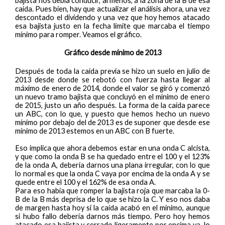
bajista nos debía conducir, al menos, a la zona de la B de esa
caída. Pues bien, hay que actualizar el análisis ahora, una vez
descontado el dividendo y una vez que hoy hemos atacado
esa bajista justo en la fecha límite que marcaba el tiempo
mínimo para romper. Veamos el gráfico.
Gráfico desde mínimo de 2013
Después de toda la caída previa se hizo un suelo en julio de
2013 desde donde se rebotó con fuerza hasta llegar al
máximo de enero de 2014, donde el valor se giró y comenzó
un nuevo tramo bajista que concluyó en el mínimo de enero
de 2015, justo un año después. La forma de la caída parece
un ABC, con lo que, y puesto que hemos hecho un nuevo
mínimo por debajo del de 2013 es de suponer que desde ese
mínimo de 2013 estemos en un ABC con B fuerte.
Eso implica que ahora debemos estar en una onda C alcista,
y que como la onda B se ha quedado entre el 100 y el 123%
de la onda A, debería darnos una plana irregular, con lo que
lo normal es que la onda C vaya por encima de la onda A y se
quede entre el 100 y el 162% de esa onda A.
Para eso había que romper la bajista roja que marcaba la 0-
B de la B más deprisa de lo que se hizo la C. Y eso nos daba
de margen hasta hoy si la caída acabó en el mínimo, aunque
si hubo fallo debería darnos más tiempo. Pero hoy hemos
atacado esa bajista y cerrado ligeramente por encima ya, lo