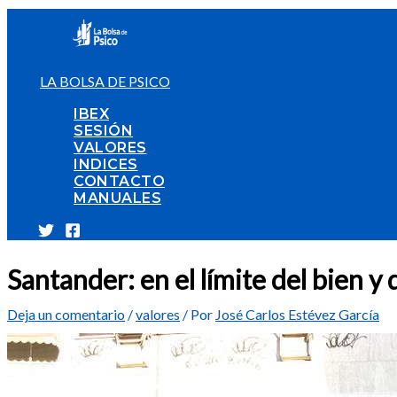
Ir
al
contenido
LA BOLSA DE PSICO
IBEX
SESIÓN
VALORES
INDICES
CONTACTO
MANUALES
Santander: en el límite del bien y
Deja un comentario
/
valores
/ Por
José Carlos Estévez García