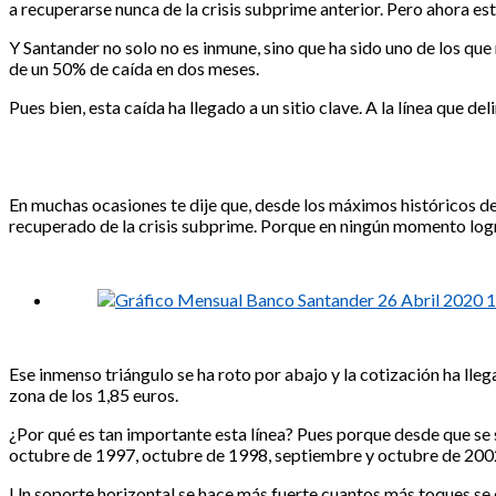
a recuperarse nunca de la crisis subprime anterior. Pero ahora est
Y Santander no solo no es inmune, sino que ha sido uno de los que
de un 50% de caída en dos meses.
Pues bien, esta caída ha llegado a un sitio clave. A la línea que del
En muchas ocasiones te dije que, desde los máximos históricos d
recuperado de la crisis subprime. Porque en ningún momento lo
Ese inmenso triángulo se ha roto por abajo y la cotización ha lleg
zona de los 1,85 euros.
¿Por qué es tan importante esta línea? Pues porque desde que se 
octubre de 1997, octubre de 1998, septiembre y octubre de 2002
Un soporte horizontal se hace más fuerte cuantos más toques se da 