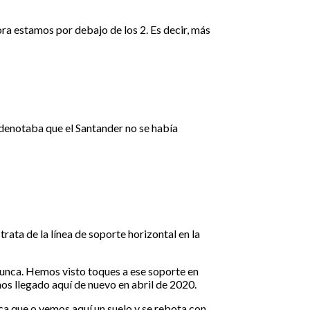
ora estamos por debajo de los 2. Es decir, más
 denotaba que el Santander no se había
rata de la línea de soporte horizontal en la
 nunca. Hemos visto toques a ese soporte en
s llegado aquí de nuevo en abril de 2020.
ica que o vemos aquí un suelo y se rebota con