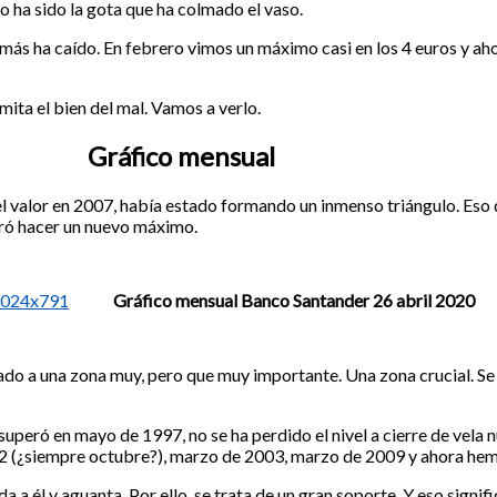
o ha sido la gota que ha colmado el vaso.
 más ha caído. En febrero vimos un máximo casi en los 4 euros y ah
imita el bien del mal. Vamos a verlo.
Gráfico mensual
el valor en 2007, había estado formando un inmenso triángulo. Eso
gró hacer un nuevo máximo.
Gráfico mensual Banco Santander 26 abril 2020
ado a una zona muy, pero que muy importante. Una zona crucial. Se t
superó en mayo de 1997, no se ha perdido el nivel a cierre de vela
 (¿siempre octubre?), marzo de 2003, marzo de 2009 y ahora hemo
a él y aguanta. Por ello, se trata de un gran soporte. Y eso signif