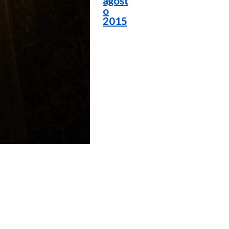
agost
o
2015