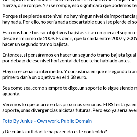
fuerza, o se rompe. Y si se rompe, eso significará que podemos t
Porque si se pierde este nivel, no hay ningún nivel de importanci
hay nada. Por ello, no sería nada descartable que si se pierde el 
Esto nos hace buscar objetivos bajistas si se rompiera el soport
desde el mínimo de 2009. Es decir, que la caída entre 2007 y 2009
hacer un segundo tramo bajista.
Entonces, si pensáramos en hacer un segundo tramo bajista igual al
por debajo de ese nivel horizontal del que te he hablado antes.
Hay un escenario intermedio. Y consistiría en que el segundo tra
primero daría un objetivo en el 1,38 euro.
Sea como sea, como siempre te digo, un soporte lo sigue siendo mi
aguanta.
Veremos lo que ocurre en las próximas semanas. El RSI está ya en
soporte, unas divergencias alcistas futuras. Pero eso ya sería av
Foto By Junius – Own work, Public Domain
¿De cuánta utilidad te ha parecido este contenido?