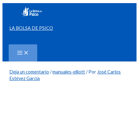
Ir
al
contenido
LA BOLSA DE PSICO
Buscar
Deja un comentario
/
manuales-elliott
/ Por
José Carlos
Estévez García