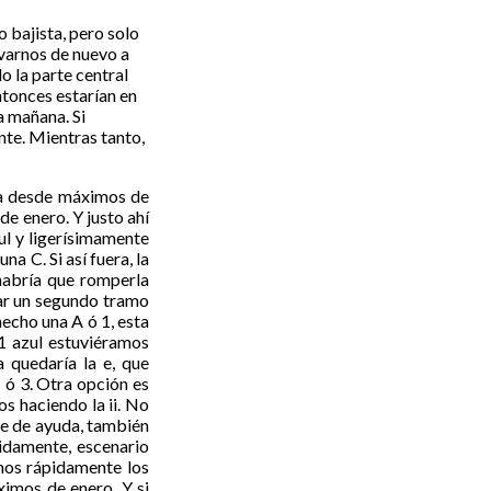
o bajista, pero solo
levarnos de nuevo a
o la parte central
ntonces estarían en
a mañana. Si
nte. Mientras tanto,
da desde máximos de
e enero. Y justo ahí
ul y ligerísimamente
na C. Si así fuera, la
 habría que romperla
zar un segundo tramo
echo una A ó 1, esta
1 azul estuviéramos
 quedaría la e, que
 ó 3. Otra opción es
s haciendo la ii. No
ve de ayuda, también
pidamente, escenario
mos rápidamente los
ximos de enero. Y si