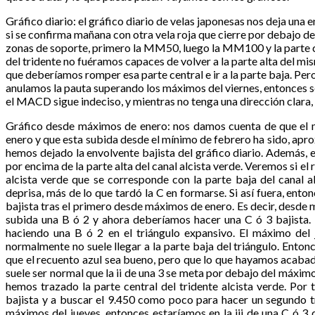
Gráfico diario: el gráfico diario de velas japonesas nos deja una 
si se confirma mañana con otra vela roja que cierre por debajo del c
zonas de soporte, primero la MM50, luego la MM100 y la parte cen
del tridente no fuéramos capaces de volver a la parte alta del mi
que deberíamos romper esa parte central e ir a la parte baja. Pero
anulamos la pauta superando los máximos del viernes, entonces seg
el MACD sigue indeciso, y mientras no tenga una dirección clar
Gráfico desde máximos de enero: nos damos cuenta de que el 
enero y que esta subida desde el mínimo de febrero ha sido, apr
hemos dejado la envolvente bajista del gráfico diario. Además, e
por encima de la parte alta del canal alcista verde. Veremos si el r
alcista verde que se corresponde con la parte baja del canal al
deprisa, más de lo que tardó la C en formarse. Si así fuera, en
bajista tras el primero desde máximos de enero. Es decir, desd
subida una B ó 2 y ahora deberíamos hacer una C ó 3 bajista. 
haciendo una B ó 2 en el triángulo expansivo. El máximo del j
normalmente no suele llegar a la parte baja del triángulo. Enton
que el recuento azul sea bueno, pero que lo que hayamos acabado 
suele ser normal que la ii de una 3 se meta por debajo del máxim
hemos trazado la parte central del tridente alcista verde. Por 
bajista y a buscar el 9.450 como poco para hacer un segundo t
máximos del jueves, entonces estaríamos en la iii de una C ó 3