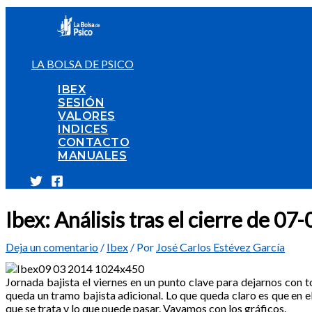
Ir
al
contenido
LA BOLSA DE PSICO
IBEX
SESIÓN
VALORES
INDICES
CONTACTO
MANUALES
Ibex: Análisis tras el cierre de 0
Deja un comentario
/
Ibex
/ Por
José Carlos Estévez García
Jornada bajista el viernes en un punto clave para dejarnos con t
queda un tramo bajista adicional. Lo que queda claro es que en e
que se trata y lo que puede pasar. Vayamos con los gráficos.