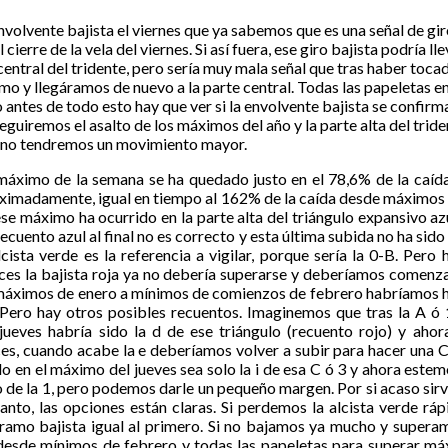
envolvente bajista el viernes que ya sabemos que es una señal de gir
ierre de la vela del viernes. Si así fuera, ese giro bajista podría l
tral del tridente, pero sería muy mala señal que tras haber tocad
smo y llegáramos de nuevo a la parte central. Todas las papeletas e
 antes de todo esto hay que ver si la envolvente bajista se confirm
uiremos el asalto de los máximos del año y la parte alta del tride
a, no tendremos un movimiento mayor.
máximo de la semana se ha quedado justo en el 78,6% de la caí
oximadamente, igual en tiempo al 162% de la caída desde máximos d
se máximo ha ocurrido en la parte alta del triángulo expansivo az
ecuento azul al final no es correcto y esta última subida no ha sido u
cista verde es la referencia a vigilar, porque sería la 0-B. Pero
tonces la bajista roja ya no debería superarse y deberíamos comen
e máximos de enero a mínimos de comienzos de febrero habríamos h
Pero hay otros posibles recuentos. Imaginemos que tras la A ó 
ueves habría sido la d de ese triángulo (recuento rojo) y ahora
ces, cuando acabe la e deberíamos volver a subir para hacer una C
en el máximo del jueves sea solo la i de esa C ó 3 y ahora estemo
o de la 1, pero podemos darle un pequeño margen. Por si acaso sir
tanto, las opciones están claras. Si perdemos la alcista verde rá
ramo bajista igual al primero. Si no bajamos ya mucho y supera
 desde mínimos de febrero y todas las papeletas para superar má