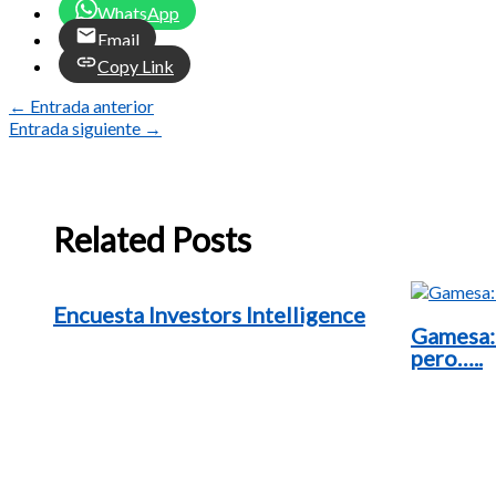
WhatsApp
Email
Copy Link
←
Entrada anterior
Entrada siguiente
→
Related Posts
Encuesta Investors Intelligence
Gamesa:
pero…..