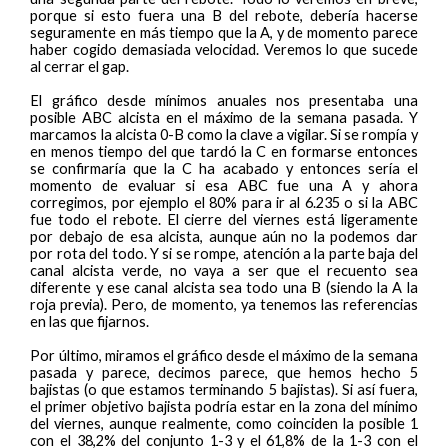
porque si esto fuera una B del rebote, debería hacerse
seguramente en más tiempo que la A, y de momento parece
haber cogido demasiada velocidad. Veremos lo que sucede
al cerrar el gap.
El gráfico desde mínimos anuales nos presentaba una
posible ABC alcista en el máximo de la semana pasada. Y
marcamos la alcista 0-B como la clave a vigilar. Si se rompía y
en menos tiempo del que tardó la C en formarse entonces
se confirmaría que la C ha acabado y entonces sería el
momento de evaluar si esa ABC fue una A y ahora
corregimos, por ejemplo el 80% para ir al 6.235 o si la ABC
fue todo el rebote. El cierre del viernes está ligeramente
por debajo de esa alcista, aunque aún no la podemos dar
por rota del todo. Y si se rompe, atención a la parte baja del
canal alcista verde, no vaya a ser que el recuento sea
diferente y ese canal alcista sea todo una B (siendo la A la
roja previa). Pero, de momento, ya tenemos las referencias
en las que fijarnos.
Por último, miramos el gráfico desde el máximo de la semana
pasada y parece, decimos parece, que hemos hecho 5
bajistas (o que estamos terminando 5 bajistas). Si así fuera,
el primer objetivo bajista podría estar en la zona del mínimo
del viernes, aunque realmente, como coinciden la posible 1
con el 38,2% del conjunto 1-3 y el 61,8% de la 1-3 con el