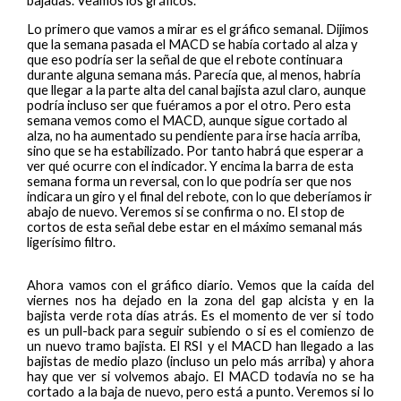
bajadas. Veamos los gráficos.
Lo primero que vamos a mirar es el gráfico semanal. Dijimos
que la semana pasada el MACD se había cortado al alza y
que eso podría ser la señal de que el rebote continuara
durante alguna semana más. Parecía que, al menos, habría
que llegar a la parte alta del canal bajista azul claro, aunque
podría incluso ser que fuéramos a por el otro. Pero esta
semana vemos como el MACD, aunque sigue cortado al
alza, no ha aumentado su pendiente para irse hacia arriba,
sino que se ha estabilizado. Por tanto habrá que esperar a
ver qué ocurre con el indicador. Y encima la barra de esta
semana forma un reversal, con lo que podría ser que nos
indicara un giro y el final del rebote, con lo que deberíamos ir
abajo de nuevo. Veremos si se confirma o no. El stop de
cortos de esta señal debe estar en el máximo semanal más
ligerísimo filtro.
Ahora vamos con el gráfico diario. Vemos que la caída del
viernes nos ha dejado en la zona del gap alcista y en la
bajista verde rota días atrás. Es el momento de ver si todo
es un pull-back para seguir subiendo o si es el comienzo de
un nuevo tramo bajista. El RSI y el MACD han llegado a las
bajistas de medio plazo (incluso un pelo más arriba) y ahora
hay que ver si volvemos abajo. El MACD todavía no se ha
cortado a la baja de nuevo, pero está a punto. Veremos si lo