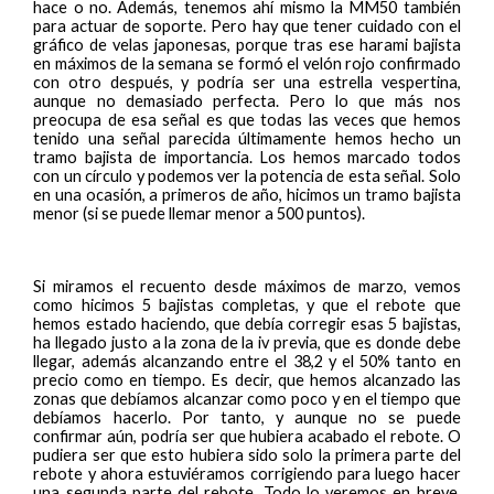
hace o no. Además, tenemos ahí mismo la MM50 también
para actuar de soporte. Pero hay que tener cuidado con el
gráfico de velas japonesas, porque tras ese harami bajista
en máximos de la semana se formó el velón rojo confirmado
con otro después, y podría ser una estrella vespertina,
aunque no demasiado perfecta. Pero lo que más nos
preocupa de esa señal es que todas las veces que hemos
tenido una señal parecida últimamente hemos hecho un
tramo bajista de importancia. Los hemos marcado todos
con un círculo y podemos ver la potencia de esta señal. Solo
en una ocasión, a primeros de año, hicimos un tramo bajista
menor (si se puede llemar menor a 500 puntos).
Si miramos el recuento desde máximos de marzo, vemos
como hicimos 5 bajistas completas, y que el rebote que
hemos estado haciendo, que debía corregir esas 5 bajistas,
ha llegado justo a la zona de la iv previa, que es donde debe
llegar, además alcanzando entre el 38,2 y el 50% tanto en
precio como en tiempo. Es decir, que hemos alcanzado las
zonas que debíamos alcanzar como poco y en el tiempo que
debíamos hacerlo. Por tanto, y aunque no se puede
confirmar aún, podría ser que hubiera acabado el rebote. O
pudiera ser que esto hubiera sido solo la primera parte del
rebote y ahora estuviéramos corrigiendo para luego hacer
una segunda parte del rebote. Todo lo veremos en breve,