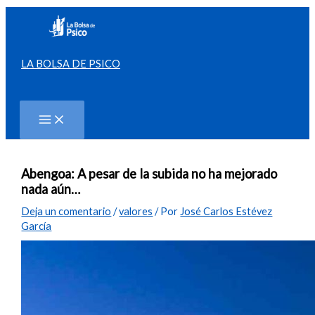
Ir
al
contenido
LA BOLSA DE PSICO
Buscar
Abengoa: A pesar de la subida no ha mejorado
nada aún…
Deja un comentario
/
valores
/ Por
José Carlos Estévez
García