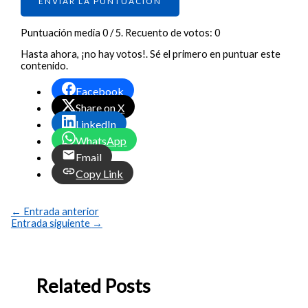
ENVIAR LA PUNTUACIÓN
Puntuación media
0
/ 5. Recuento de votos:
0
Hasta ahora, ¡no hay votos!. Sé el primero en puntuar este
contenido.
Facebook
Share on X
LinkedIn
WhatsApp
Email
Copy Link
←
Entrada anterior
Entrada siguiente
→
Related Posts